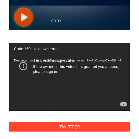
Reproductor
Code 150: Unknown error.
de
vídeo
Descargar archivo: https://www.youtube.com/watch?v=7WLuvspCYwE&_=1
TWITTER