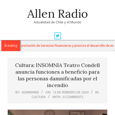
Skip
Allen Radio
to
content
Actualidad de Chile y el Mundo
Primary
Navigation
para la Exportación de Servicios Financieros y prioriza el desarrollo de esta i
Breaking
Menu
Cultura: INSOMNIA Teatro Condell
anuncia funciones a beneficio para
las personas damnificadas por el
incendio
BY:
ADMINWEB
ON:
13 DE FEBRERO DE 2024
IN:
CULTURA
WITH:
0 COMMENTS