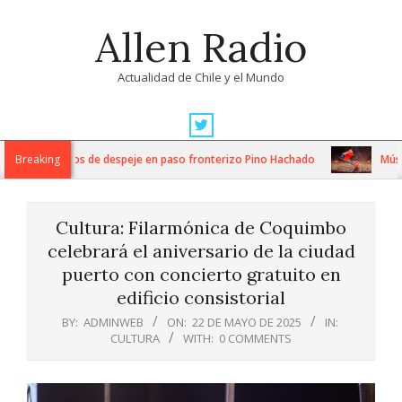
Skip
Allen Radio
to
content
Actualidad de Chile y el Mundo
Primary
Navigation
ensos trabajos de despeje en paso fronterizo Pino Hachado
Breaking
Música: 
Menu
Cultura: Filarmónica de Coquimbo
celebrará el aniversario de la ciudad
puerto con concierto gratuito en
edificio consistorial
BY:
ADMINWEB
ON:
22 DE MAYO DE 2025
IN:
CULTURA
WITH:
0 COMMENTS