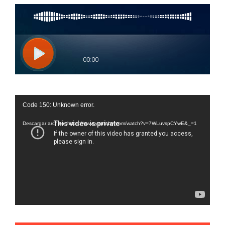
Reproductor
Code 150: Unknown error.
de
vídeo
Descargar archivo: https://www.youtube.com/watch?v=7WLuvspCYwE&_=1