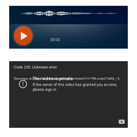
Reproductor
Code 150: Unknown error.
de
vídeo
Descargar archivo: https://www.youtube.com/watch?v=7WLuvspCYwE&_=1