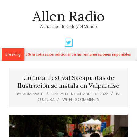
Skip
Allen Radio
to
content
Actualidad de Chile y el Mundo
Primary
Navigation
 de 1% a 3,5% la cotización adicional de las remuneraciones imponibles
Breaking
Menu
Cultura: Festival Sacapuntas de
Ilustración se instala en Valparaíso
BY:
ADMINWEB
ON:
25 DE NOVIEMBRE DE 2022
IN:
CULTURA
WITH:
0 COMMENTS