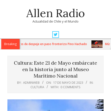
Skip
Allen Radio
to
content
Actualidad de Chile y el Mundo
Primary
Navigation
tensos trabajos de despeje en paso fronterizo Pino Hachado
Breaking
Música:
Menu
Cultura: Este 21 de Mayo embárcate
en la historia junto al Museo
Marítimo Nacional
BY:
ADMINWEB
ON:
17 DE MAYO DE 2023
IN:
CULTURA
WITH:
0 COMMENTS