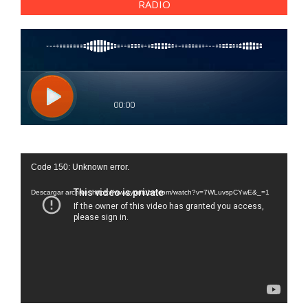
RADIO
Reproductor
Code 150: Unknown error.
de
vídeo
Descargar archivo: https://www.youtube.com/watch?v=7WLuvspCYwE&_=1