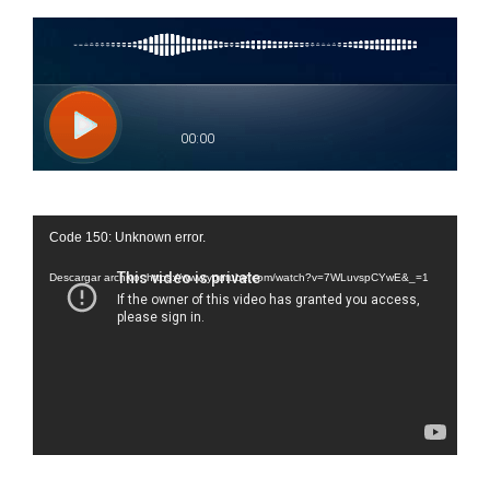
Reproductor
Code 150: Unknown error.
de
vídeo
Descargar archivo: https://www.youtube.com/watch?v=7WLuvspCYwE&_=1