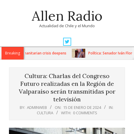
Skip
Allen Radio
to
content
Actualidad de Chile y el Mundo
Primary
Navigation
ons as humanitarian crisis deepens
Breaking
Política: Senador Iván Flores
Menu
Cultura: Charlas del Congreso
Futuro realizadas en la Región de
Valparaíso serán transmitidas por
televisión
BY:
ADMINWEB
ON:
15 DE ENERO DE 2024
IN:
CULTURA
WITH:
0 COMMENTS