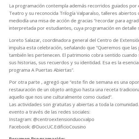
La programación contempla además recorridos guiados por el 
Teatro y su reconocida Trilogía Valparaíso, talleres abiertos de
mediodía una misa de acción de gracias “recordar para agrade
interpretada por estudiantes, cuya programación en detalle
Loreto Salazar, coordinadora general del Centro de Extensió
impulsa esta celebración, señalando que “Queremos que las p
también les pertenecen. El patrimonio cobra sentido cuando
sus historias, sus recuerdos y su identidad. Esa es la esen
programa A Puertas Abiertas”.
Por otra parte , agregó que “este fin de semana es una opor
restauración de un objeto antiguo hasta una receta tradicion
aquello que nos une culturalmente como ciudad”.
Las actividades son gratuitas y abiertas a toda la comunidad.
evento a través de las redes sociales:
Instagram: @centroextensionduocvalpo
Facebook: @DuocUC.EdificioCousino
Resumen Programación: