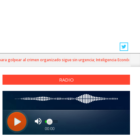
golpear al crimen organizado sigue sin urgencia; Inteligencia Económica»
RADIO