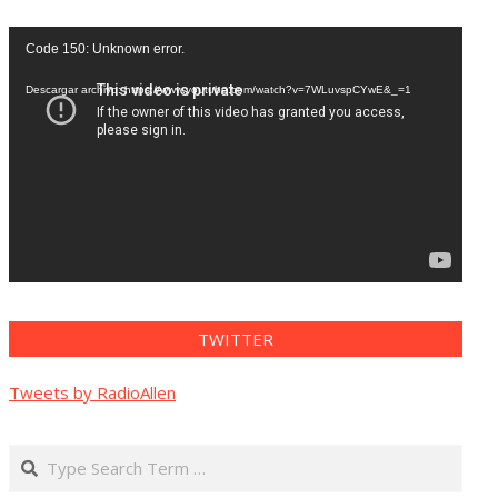
Reproductor
Code 150: Unknown error.
de
vídeo
Descargar archivo: https://www.youtube.com/watch?v=7WLuvspCYwE&_=1
TWITTER
Tweets by RadioAllen
Search