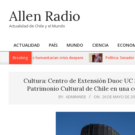
Skip
Allen Radio
to
content
Actualidad de Chile y el Mundo
ACTUALIDAD
PAÍS
MUNDO
CIENCIA
ECONOM
Primary
Navigation
 sanctions as humanitarian crisis deepens
Breaking
Política: Senador Iván
Menu
Cultura: Centro de Extensión Duoc UC S
Patrimonio Cultural de Chile en una c
BY:
ADMINWEB
ON:
26 DE MAYO DE 20