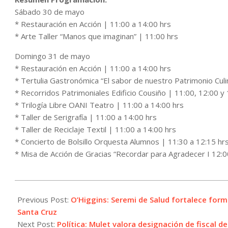
Sábado 30 de mayo
* Restauración en Acción | 11:00 a 14:00 hrs
* Arte Taller “Manos que imaginan” | 11:00 hrs
Domingo 31 de mayo
* Restauración en Acción | 11:00 a 14:00 hrs
* Tertulia Gastronómica “El sabor de nuestro Patrimonio Culi
* Recorridos Patrimoniales Edificio Cousiño | 11:00, 12:00 y
* Trilogía Libre OANI Teatro | 11:00 a 14:00 hrs
* Taller de Serigrafía | 11:00 a 14:00 hrs
* Taller de Reciclaje Textil | 11:00 a 14:00 hrs
* Concierto de Bolsillo Orquesta Alumnos | 11:30 a 12:15 hr
* Misa de Acción de Gracias “Recordar para Agradecer I 12:0
2026-
05-
Previous Post:
O’Higgins: Seremi de Salud fortalece for
26
Santa Cruz
Next Post:
Política: Mulet valora designación de fiscal 