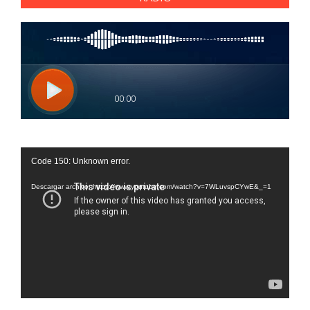
Reproductor
Code 150: Unknown error.
de
vídeo
Descargar archivo: https://www.youtube.com/watch?v=7WLuvspCYwE&_=1