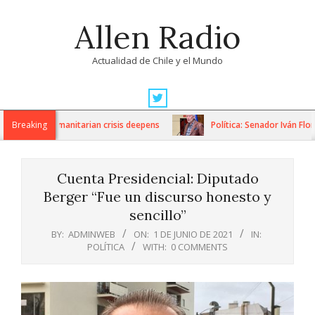
Skip
Allen Radio
to
content
Actualidad de Chile y el Mundo
Primary
Navigation
tions as humanitarian crisis deepens
Breaking
Política: Senador Iván Flore
Menu
Cuenta Presidencial: Diputado
Berger “Fue un discurso honesto y
sencillo”
BY:
ADMINWEB
ON:
1 DE JUNIO DE 2021
IN:
POLÍTICA
WITH:
0 COMMENTS