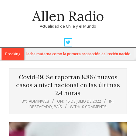
Skip
Allen Radio
to
content
Actualidad de Chile y el Mundo
Primary
Navigation
romueve la leche materna como la primera protección del recién nacido
Breaking
Menu
Covid-19: Se reportan 8.867 nuevos
casos a nivel nacional en las últimas
24 horas
BY:
ADMINWEB
ON:
15 DE JULIO DE 2022
IN:
DESTACADO
,
PAÍS
WITH:
0 COMMENTS