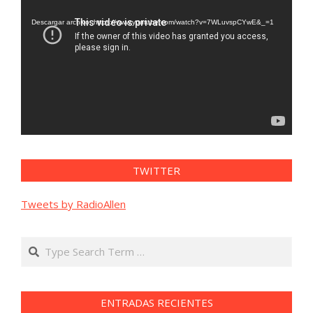
de
vídeo
Descargar archivo: https://www.youtube.com/watch?v=7WLuvspCYwE&_=1
TWITTER
Tweets by RadioAllen
Search
ENTRADAS RECIENTES