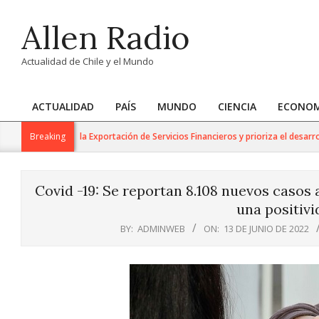
Skip
Allen Radio
to
content
Actualidad de Chile y el Mundo
ACTUALIDAD
PAÍS
MUNDO
CIENCIA
ECONOM
Primary
Navigation
Trabajo para la Exportación de Servicios Financieros y prioriza el desarrollo de
Breaking
Menu
Covid -19: Se reportan 8.108 nuevos casos a
una positivi
BY:
ADMINWEB
ON:
13 DE JUNIO DE 2022