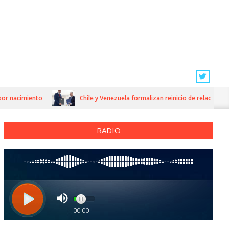
nacimiento
Chile y Venezuela formalizan reinicio de relaciones cons
RADIO