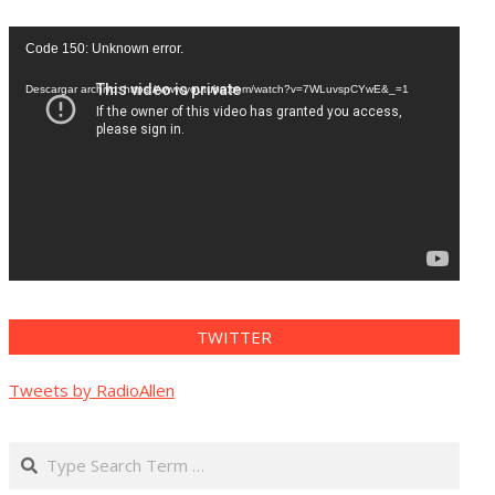
Reproductor
Code 150: Unknown error.
de
vídeo
Descargar archivo: https://www.youtube.com/watch?v=7WLuvspCYwE&_=1
TWITTER
Tweets by RadioAllen
Search