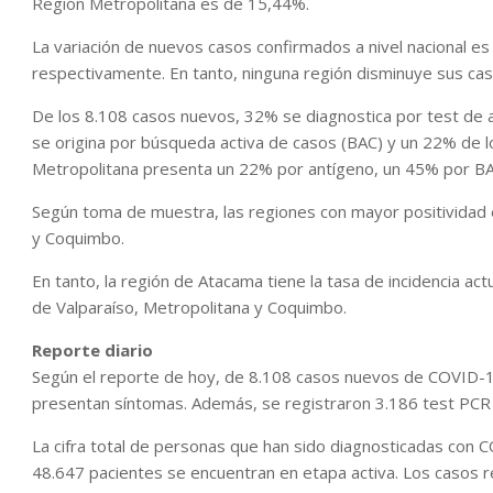
Región Metropolitana es de 15,44%.
La variación de nuevos casos confirmados a nivel nacional e
respectivamente. En tanto, ninguna región disminuye sus caso
De los 8.108 casos nuevos, 32% se diagnostica por test de 
se origina por búsqueda activa de casos (BAC) y un 22% de lo
Metropolitana presenta un 22% por antígeno, un 45% por BAC
Según toma de muestra, las regiones con mayor positividad e
y Coquimbo.
En tanto, la región de Atacama tiene la tasa de incidencia ac
de Valparaíso, Metropolitana y Coquimbo.
Reporte diario
Según el reporte de hoy, de 8.108 casos nuevos de COVID-1
presentan síntomas. Además, se registraron 3.186 test PCR P
La cifra total de personas que han sido diagnosticadas con C
48.647 pacientes se encuentran en etapa activa. Los casos 