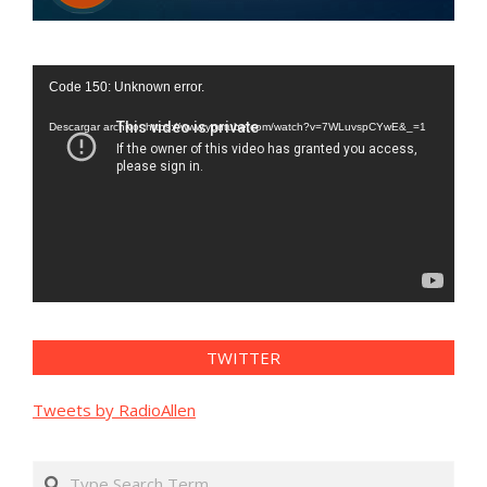
Reproductor
Code 150: Unknown error.
de
vídeo
Descargar archivo: https://www.youtube.com/watch?v=7WLuvspCYwE&_=1
TWITTER
Tweets by RadioAllen
Search