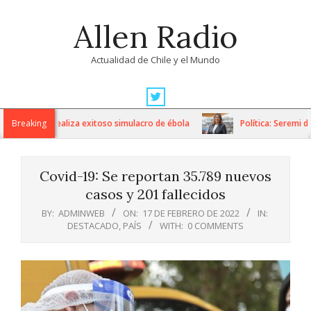
Skip
Allen Radio
to
content
Actualidad de Chile y el Mundo
Primary
Navigation
avo Fricke realiza exitoso simulacro de ébola
Breaking
Política: Seremi de 
Menu
Covid-19: Se reportan 35.789 nuevos
casos y 201 fallecidos
BY:
ADMINWEB
ON:
17 DE FEBRERO DE 2022
IN:
DESTACADO
,
PAÍS
WITH:
0 COMMENTS