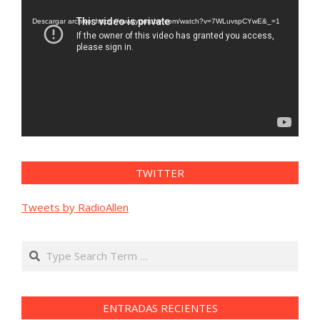
de
vídeo
Descargar archivo: https://www.youtube.com/watch?v=7WLuvspCYwE&_=1
TWITTER
Tweets by RadioAllen
Search
ENTRADAS RECIENTES