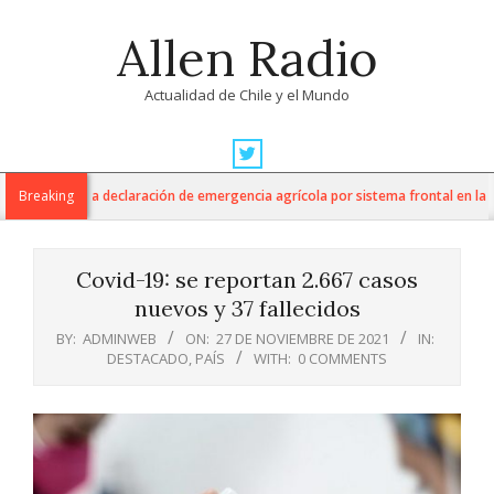
Skip
Allen Radio
to
content
Actualidad de Chile y el Mundo
Primary
Navigation
tura anuncia declaración de emergencia agrícola por sistema frontal en la Reg
Breaking
Menu
Covid-19: se reportan 2.667 casos
nuevos y 37 fallecidos
BY:
ADMINWEB
ON:
27 DE NOVIEMBRE DE 2021
IN:
DESTACADO
,
PAÍS
WITH:
0 COMMENTS