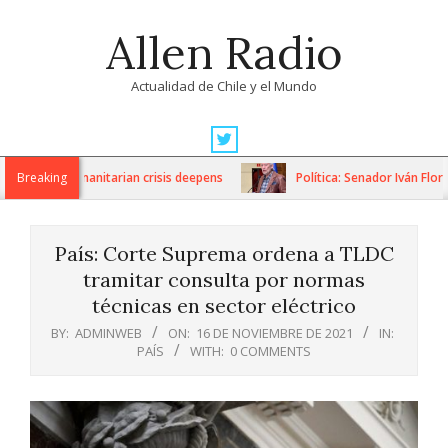
Skip
Allen Radio
to
content
Actualidad de Chile y el Mundo
Primary
Navigation
ns as humanitarian crisis deepens
Breaking
Política: Senador Iván Flores 
Menu
País: Corte Suprema ordena a TLDC
tramitar consulta por normas
técnicas en sector eléctrico
BY:
ADMINWEB
ON:
16 DE NOVIEMBRE DE 2021
IN:
PAÍS
WITH:
0 COMMENTS