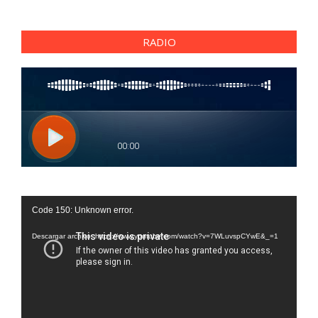
RADIO
Reproductor
Code 150: Unknown error.
de
vídeo
Descargar archivo: https://www.youtube.com/watch?v=7WLuvspCYwE&_=1