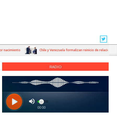
acimiento
Chile y Venezuela formalizan reinicio de relaciones cons
RADIO