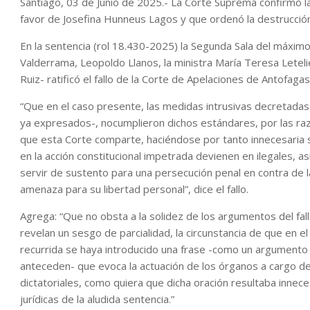
Santiago, 03 de Junio de 2025.- La Corte Suprema confirmó 
favor de Josefina Hunneus Lagos y que ordenó la destrucció
En la sentencia (rol 18.430-2025) la Segunda Sala del máximo
Valderrama, Leopoldo Llanos, la ministra María Teresa Letelie
Ruiz- ratificó el fallo de la Corte de Apelaciones de Antofaga
“Que en el caso presente, las medidas intrusivas decretada
ya expresados-, nocumplieron dichos estándares, por las ra
que esta Corte comparte, haciéndose por tanto innecesaria s
en la acción constitucional impetrada devienen en ilegales, 
servir de sustento para una persecución penal en contra de
amenaza para su libertad personal”, dice el fallo.
Agrega: “Que no obsta a la solidez de los argumentos del fa
revelan un sesgo de parcialidad, la circunstancia de que en 
recurrida se haya introducido una frase -como un argumento 
anteceden- que evoca la actuación de los órganos a cargo de
dictatoriales, como quiera que dicha oración resultaba innece
jurídicas de la aludida sentencia.”