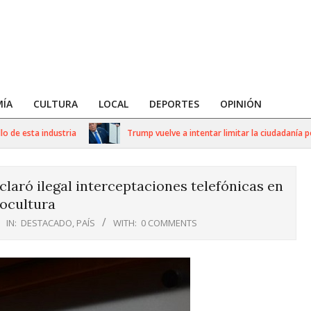
ÍA
CULTURA
LOCAL
DEPORTES
OPINIÓN
 esta industria
Trump vuelve a intentar limitar la ciudadanía por n
aró ilegal interceptaciones telefónicas en
ocultura
IN:
DESTACADO
,
PAÍS
WITH:
0 COMMENTS