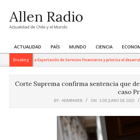
Skip
Allen Radio
to
content
Actualidad de Chile y el Mundo
ACTUALIDAD
PAÍS
MUNDO
CIENCIA
ECONOM
Primary
Navigation
rabajo para la Exportación de Servicios Financieros y prioriza el desarrollo de
Breaking
Menu
Corte Suprema confirma sentencia que decl
caso Pr
BY:
ADMINWEB
ON:
3 DE JUNIO DE 2025