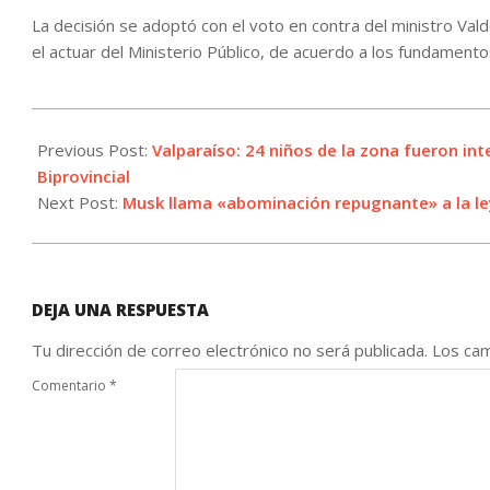
La decisión se adoptó con el voto en contra del ministro Valde
el actuar del Ministerio Público, de acuerdo a los fundamento
2025-
06-
Previous Post:
Valparaíso: 24 niños de la zona fueron in
03
Biprovincial
Next Post:
Musk llama «abominación repugnante» a la le
DEJA UNA RESPUESTA
Tu dirección de correo electrónico no será publicada.
Los cam
Comentario
*