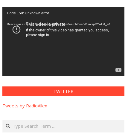
Reproductor
Code 150: Unknown error.
de
vídeo
Descargar archivo: https://www.youtube.com/watch?v=7WLuvspCYwE&_=1
TWITTER
Tweets by RadioAllen
Search