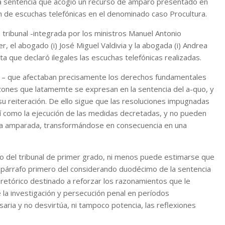
la sentencia que acogió un recurso de amparo presentado en
n de escuchas telefónicas en el denominado caso Procultura.
 tribunal -integrada por los ministros Manuel Antonio
r, el abogado (i) José Miguel Valdivia y la abogada (i) Andrea
sta que declaró ilegales las escuchas telefónicas realizadas.
s – que afectaban precisamente los derechos fundamentales
zones que latamemte se expresan en la sentencia del a-quo, y
u reiteración. De ello sigue que las resoluciones impugnadas
así como la ejecución de las medidas decretadas, y no pueden
 la amparada, transformándose en consecuencia en una
llo del tribunal de primer grado, ni menos puede estimarse que
el párrafo primero del considerando duodécimo de la sentencia
retórico destinado a reforzar los razonamientos que le
 la investigación y persecución penal en períodos
saria y no desvirtúa, ni tampoco potencia, las reflexiones