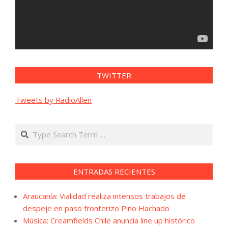
TWITTER
Tweets by RadioAllen
Search
ENTRADAS RECIENTES
Araucanía: Vialidad realiza intensos trabajos de
despeje en paso fronterizo Pino Hachado
Música: Creamfields Chile anuncia line up histórico