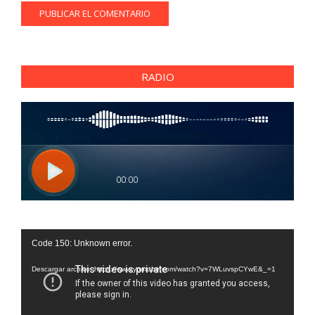
RADIO
Reproductor
Code 150: Unknown error.
de
vídeo
Descargar archivo: https://www.youtube.com/watch?v=7WLuvspCYwE&_=1