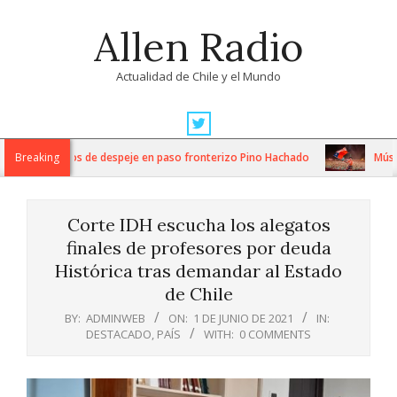
Skip
Allen Radio
to
content
Actualidad de Chile y el Mundo
Primary
Navigation
ensos trabajos de despeje en paso fronterizo Pino Hachado
Breaking
Música: 
Menu
Corte IDH escucha los alegatos
finales de profesores por deuda
Histórica tras demandar al Estado
de Chile
BY:
ADMINWEB
ON:
1 DE JUNIO DE 2021
IN:
DESTACADO
,
PAÍS
WITH:
0 COMMENTS