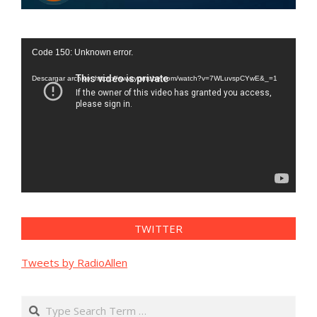
Reproductor
Code 150: Unknown error.
de
vídeo
Descargar archivo: https://www.youtube.com/watch?v=7WLuvspCYwE&_=1
TWITTER
Tweets by RadioAllen
Search