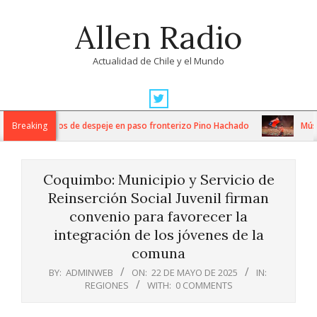
Skip
Allen Radio
to
content
Actualidad de Chile y el Mundo
Primary
Navigation
tensos trabajos de despeje en paso fronterizo Pino Hachado
Breaking
Música:
Menu
Coquimbo: Municipio y Servicio de
Reinserción Social Juvenil firman
convenio para favorecer la
integración de los jóvenes de la
comuna
BY:
ADMINWEB
ON:
22 DE MAYO DE 2025
IN:
REGIONES
WITH:
0 COMMENTS