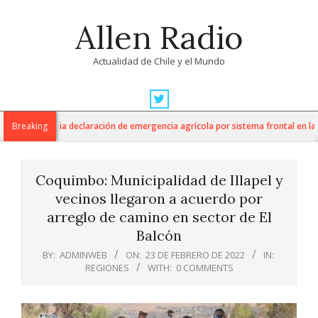
Skip
Allen Radio
to
content
Actualidad de Chile y el Mundo
Primary
Navigation
ultura anuncia declaración de emergencia agrícola por sistema frontal en la R
Breaking
Menu
Coquimbo: Municipalidad de Illapel y
vecinos llegaron a acuerdo por
arreglo de camino en sector de El
Balcón
BY:
ADMINWEB
ON:
23 DE FEBRERO DE 2022
IN:
REGIONES
WITH:
0 COMMENTS