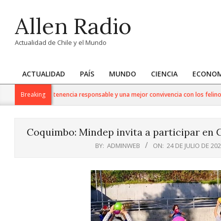
Skip
Allen Radio
to
content
Actualidad de Chile y el Mundo
ACTUALIDAD
PAÍS
MUNDO
CIENCIA
ECONOM
Primary
Navigation
Claves para una tenencia responsable y una mejor convivencia con los felinos
Breaking
Menu
Coquimbo: Mindep invita a participar en 
BY:
ADMINWEB
ON:
24 DE JULIO DE 20