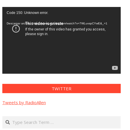
Reproductor
Code 150: Unknown error.
de
vídeo
Descargar archivo: https://www.youtube.com/watch?v=7WLuvspCYwE&_=1
TWITTER
Tweets by RadioAllen
Search