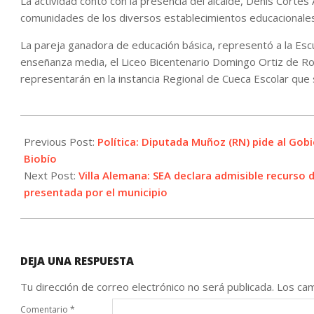
La actividad contó con la presencia del alcalde, Denis Cortés
comunidades de los diversos establecimientos educacionales
La pareja ganadora de educación básica, representó a la Esc
enseñanza media, el Liceo Bicentenario Domingo Ortiz de R
representarán en la instancia Regional de Cueca Escolar que s
2022-
10-
Previous Post:
Política: Diputada Muñoz (RN) pide al Gob
04
Biobío
Next Post:
Villa Alemana: SEA declara admisible recurso d
presentada por el municipio
DEJA UNA RESPUESTA
Tu dirección de correo electrónico no será publicada.
Los cam
Comentario
*