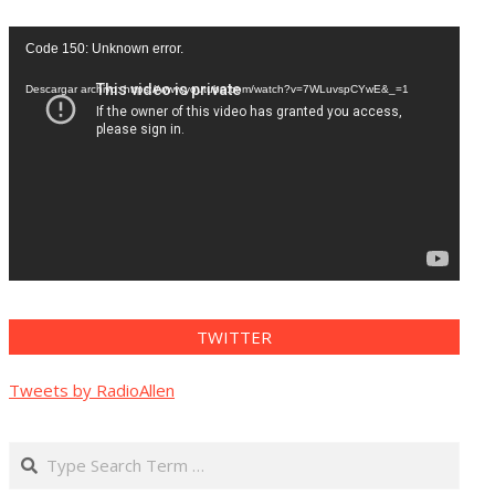
Reproductor
Code 150: Unknown error.
de
vídeo
Descargar archivo: https://www.youtube.com/watch?v=7WLuvspCYwE&_=1
TWITTER
Tweets by RadioAllen
Search