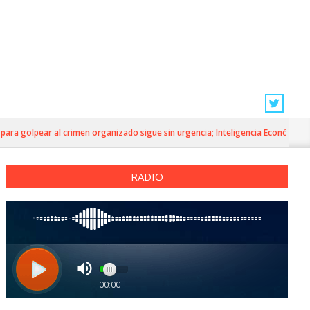
ra golpear al crimen organizado sigue sin urgencia; Inteligencia Económica»
RADIO