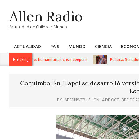
Skip
Allen Radio
to
content
Actualidad de Chile y el Mundo
ACTUALIDAD
PAÍS
MUNDO
CIENCIA
ECONOM
Primary
Navigation
US sanctions as humanitarian crisis deepens
Breaking
Política: Senador Iv
Menu
Coquimbo: En Illapel se desarrolló vers
Esc
BY:
ADMINWEB
ON:
4 DE OCTUBRE DE 2