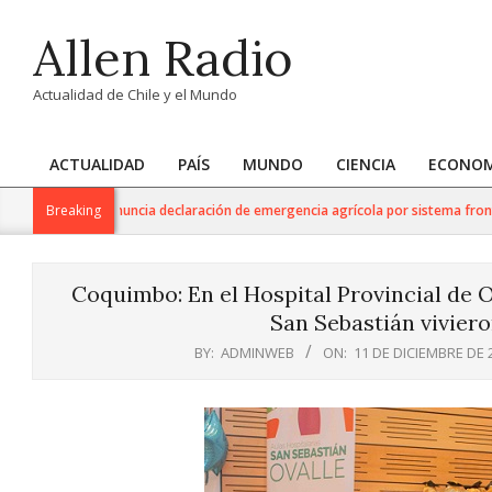
Skip
Allen Radio
to
content
Actualidad de Chile y el Mundo
ACTUALIDAD
PAÍS
MUNDO
CIENCIA
ECONOM
Primary
Navigation
 Agricultura anuncia declaración de emergencia agrícola por sistema frontal en
Breaking
Menu
Coquimbo: En el Hospital Provincial de O
San Sebastián viviero
BY:
ADMINWEB
ON:
11 DE DICIEMBRE DE 