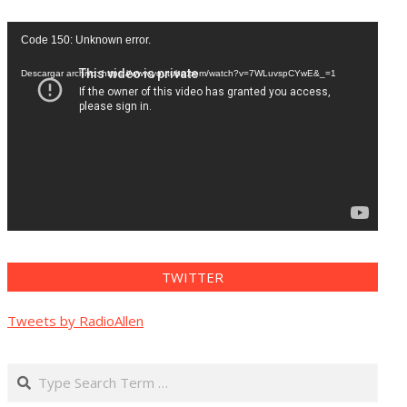
Reproductor
Code 150: Unknown error.
de
vídeo
Descargar archivo: https://www.youtube.com/watch?v=7WLuvspCYwE&_=1
TWITTER
Tweets by RadioAllen
Search