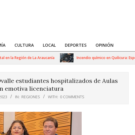
ÍA
CULTURA
LOCAL
DEPORTES
OPINIÓN
 la Región de La Araucanía
Incendio químico en Quilicura: Especial
valle estudiantes hospitalizados de Aulas
n emotiva licenciatura
2023
IN:
REGIONES
WITH:
0 COMMENTS