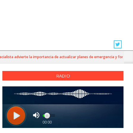
ista advierte la importancia de actualizar planes de emergencia y fortalecer la 
RADIO