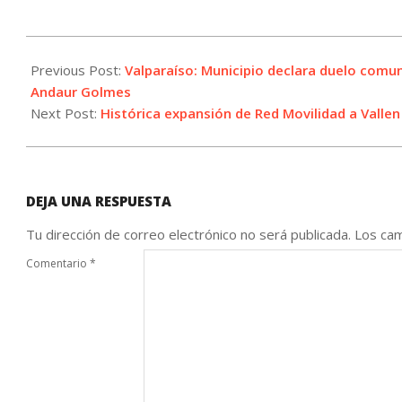
2023-
12-
Previous Post:
Valparaíso: Municipio declara duelo comun
11
Andaur Golmes
Next Post:
Histórica expansión de Red Movilidad a Valle
DEJA UNA RESPUESTA
Tu dirección de correo electrónico no será publicada.
Los cam
Comentario
*