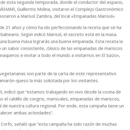
s de esta segunda temporada, donde el conductor del espacio,
MÁSMAR, Guillermo Molina, visitaron el Complejo Gastronómico
nocieron a Marisol Zambra, del local «Empanadas Marisol».
e 21 años y cómo ha ido perfeccionando la receta que se ha
balneario. Según indicó Marisol, el secreto está en la masa.
s una buena masa lograrás una buena empanada. Esta receta la
o un sabor consistente, clásico de las empanadas de mariscos
queros e invitar a todo el mundo a visitarnos en El Suizo»,
vegetarianas son parte de la carta de este representativo
amarón-queso la más solicitada por los visitantes.
 indicó que “estamos trabajando en vivo desde la cocina de
mo el caldillo de congrio, mariscales, empanadas de mariscos,
 de nuestra cultura regional. Por ende, esta campaña tiene un
talecer ambas actividades”.
e Corfo, señaló que “esta campaña ha sido razón de muchas