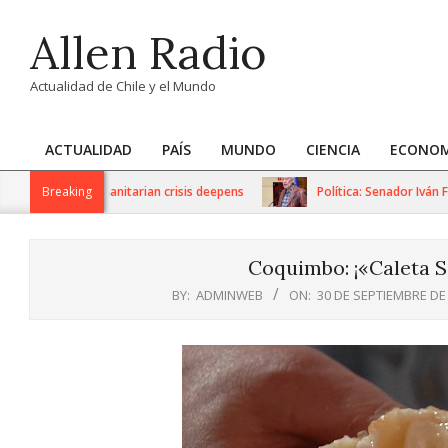
Skip
Allen Radio
to
content
Actualidad de Chile y el Mundo
ACTUALIDAD
PAÍS
MUNDO
CIENCIA
ECONOM
Primary
Navigation
tions as humanitarian crisis deepens
Breaking
Política: Senador Iván Flor
Menu
Coquimbo: ¡«Caleta S
BY:
ADMINWEB
ON:
30 DE SEPTIEMBRE DE