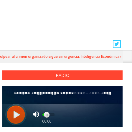
ar al crimen organizado sigue sin urgencia; Inteligencia Económica»
RADIO