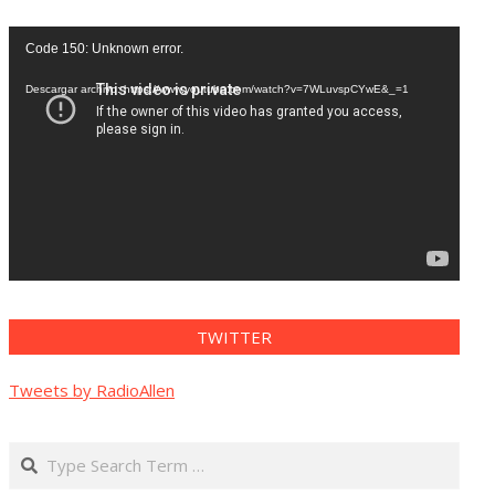
Reproductor
Code 150: Unknown error.
de
vídeo
Descargar archivo: https://www.youtube.com/watch?v=7WLuvspCYwE&_=1
TWITTER
Tweets by RadioAllen
Search