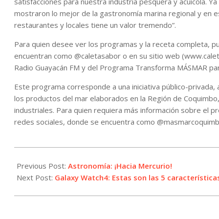
satisfacciones para nuestra industria pesquera y acuícola. 
mostraron lo mejor de la gastronomía marina regional y en 
restaurantes y locales tiene un valor tremendo”.
Para quien desee ver los programas y la receta completa, pu
encuentran como @caletasabor o en su sitio web (www.caletas
Radio Guayacán FM y del Programa Transforma MÁSMAR par
Este programa corresponde a una iniciativa público-privada,
los productos del mar elaborados en la Región de Coquimbo,
industriales. Para quien requiera más información sobre el 
redes sociales, donde se encuentra como @masmarcoquimb
2021-
09-
Previous Post:
Astronomía: ¡Hacia Mercurio!
30
Next Post:
Galaxy Watch4: Estas son las 5 característic