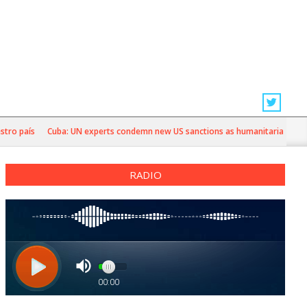
país
Cuba: UN experts condemn new US sanctions as humanitarian crisis dee
RADIO