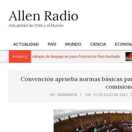
Skip
Allen Radio
to
content
Actualidad de Chile y el Mundo
ACTUALIDAD
PAÍS
MUNDO
CIENCIA
ECONOM
Primary
Navigation
aliza intensos trabajos de despeje en paso fronterizo Pino Hachado
Breaking
Menu
Convención aprueba normas básicas para
comision
BY:
ADMINWEB
ON:
15 DE JULIO DE 2021