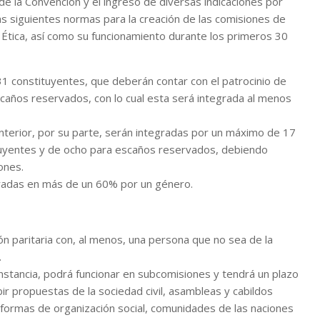
e la Convención y el ingreso de diversas indicaciones por
las siguientes normas para la creación de las comisiones de
Ética, así como su funcionamiento durante los primeros 30
31 constituyentes, que deberán contar con el patrocinio de
scaños reservados, con lo cual esta será integrada al menos
nterior, por su parte, serán integradas por un máximo de 17
ituyentes y de ocho para escaños reservados, debiendo
ones.
gradas en más de un 60% por un género.
n paritaria con, al menos, una persona que no sea de la
.
instancia, podrá funcionar en subcomisiones y tendrá un plazo
bir propuestas de la sociedad civil, asambleas y cabildos
s formas de organización social, comunidades de las naciones