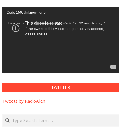
Reproductor
Code 150: Unknown error.
de
vídeo
Descargar archivo: https://www.youtube.com/watch?v=7WLuvspCYwE&_=1
TWITTER
Tweets by RadioAllen
Search