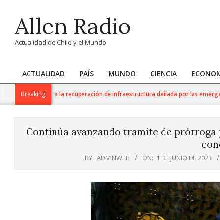
Skip
Allen Radio
to
content
Actualidad de Chile y el Mundo
ACTUALIDAD
PAÍS
MUNDO
CIENCIA
ECONOM
Primary
Navigation
ete apoyo para la recuperación de infraestructura dañada por las emergencia
Breaking
Menu
Continúa avanzando tramite de prórroga p
con
BY:
ADMINWEB
ON:
1 DE JUNIO DE 2023