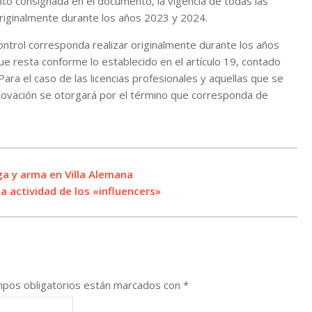
to consignada en el documento, la vigencia de todas las
originalmente durante los años 2023 y 2024.
control corresponda realizar originalmente durante los años
e resta conforme lo establecido en el artículo 19, contado
ra el caso de las licencias profesionales y aquellas que se
renovación se otorgará por el término que corresponda de
ga y arma en Villa Alemana
a actividad de los «influencers»
pos obligatorios están marcados con
*