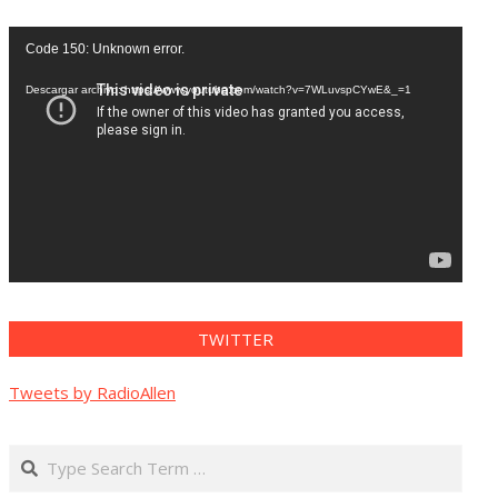
Reproductor
Code 150: Unknown error.
de
vídeo
Descargar archivo: https://www.youtube.com/watch?v=7WLuvspCYwE&_=1
TWITTER
Tweets by RadioAllen
Search