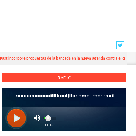
st incorpore propuestas de la bancada en la nueva agenda contra el crimen org
RADIO