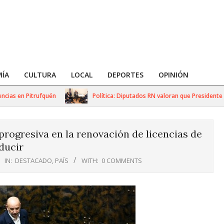
ÍA
CULTURA
LOCAL
DEPORTES
OPINIÓN
s en Pitrufquén
Política: Diputados RN valoran que Presidente Ka
rogresiva en la renovación de licencias de
ducir
IN:
DESTACADO
,
PAÍS
WITH:
0 COMMENTS