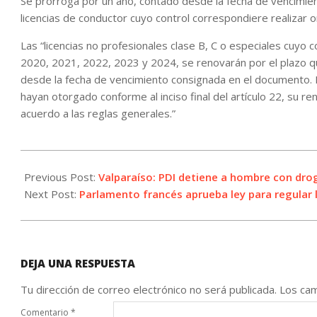
Se prorroga por un año, contado desde la fecha de vencimien
licencias de conductor cuyo control correspondiere realizar 
Las “licencias no profesionales clase B, C o especiales cuyo 
2020, 2021, 2022, 2023 y 2024, se renovarán por el plazo qu
desde la fecha de vencimiento consignada en el documento. Pa
hayan otorgado conforme al inciso final del artículo 22, su 
acuerdo a las reglas generales.”
2023-
06-
Previous Post:
Valparaíso: PDI detiene a hombre con dro
01
Next Post:
Parlamento francés aprueba ley para regular l
DEJA UNA RESPUESTA
Tu dirección de correo electrónico no será publicada.
Los cam
Comentario
*