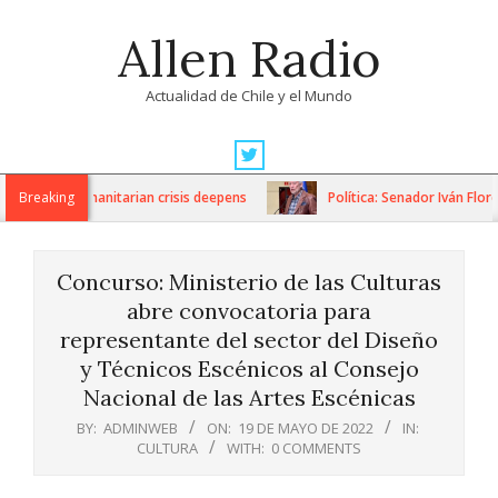
Skip
Allen Radio
to
content
Actualidad de Chile y el Mundo
Primary
Navigation
ns as humanitarian crisis deepens
Breaking
Política: Senador Iván Flores 
Menu
Concurso: Ministerio de las Culturas
abre convocatoria para
representante del sector del Diseño
y Técnicos Escénicos al Consejo
Nacional de las Artes Escénicas
BY:
ADMINWEB
ON:
19 DE MAYO DE 2022
IN:
CULTURA
WITH:
0 COMMENTS