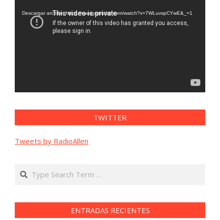
de
vídeo
Descargar archivo: https://www.youtube.com/watch?v=7WLuvspCYwE&_=1
TWITTER
Tweets by RadioAllen
Search
ENTRADAS RECIENTES