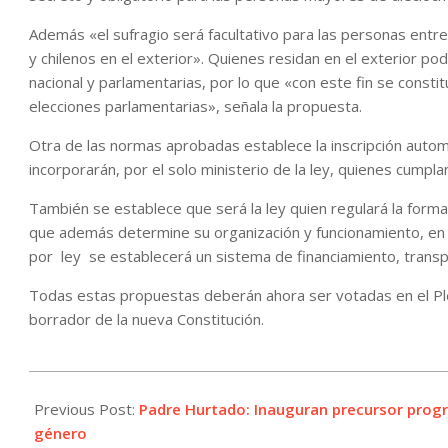
Además «el sufragio será facultativo para las personas entre l
y chilenos en el exterior». Quienes residan en el exterior pod
nacional y parlamentarias, por lo que «con este fin se constitu
elecciones parlamentarias», señala la propuesta.
Otra de las normas aprobadas establece la inscripción automát
incorporarán, por el solo ministerio de la ley, quienes cumpla
También se establece que será la ley quien regulará la forma 
que además determine su organización y funcionamiento, en t
por ley se establecerá un sistema de financiamiento, transpar
Todas estas propuestas deberán ahora ser votadas en el Pl
borrador de la nueva Constitución.
2022-
03-
Previous Post:
Padre Hurtado: Inauguran precursor progra
09
género