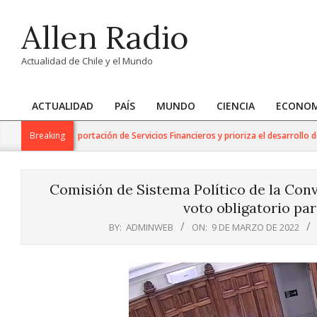
Skip
Allen Radio
to
content
Actualidad de Chile y el Mundo
ACTUALIDAD
PAÍS
MUNDO
CIENCIA
ECONOM
Primary
Navigation
ajo para la Exportación de Servicios Financieros y prioriza el desarrollo de es
Breaking
Menu
Comisión de Sistema Político de la Con
voto obligatorio pa
BY:
ADMINWEB
ON:
9 DE MARZO DE 2022