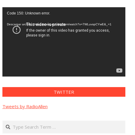
Reproductor
Code 150: Unknown error.
de
vídeo
Descargar archivo: https://www.youtube.com/watch?v=7WLuvspCYwE&_=1
TWITTER
Tweets by RadioAllen
Search