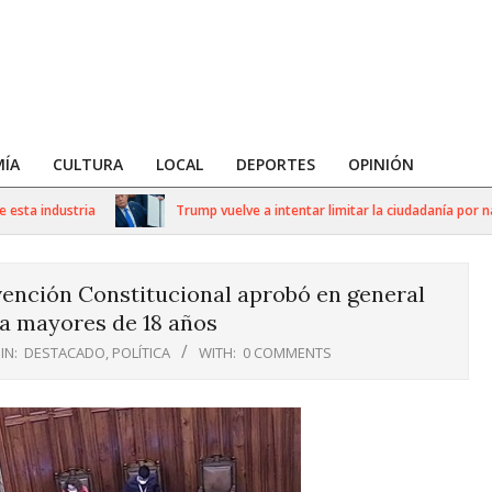
ÍA
CULTURA
LOCAL
DEPORTES
OPINIÓN
ta industria
Trump vuelve a intentar limitar la ciudadanía por naci
vención Constitucional aprobó en general
ra mayores de 18 años
IN:
DESTACADO
,
POLÍTICA
WITH:
0 COMMENTS