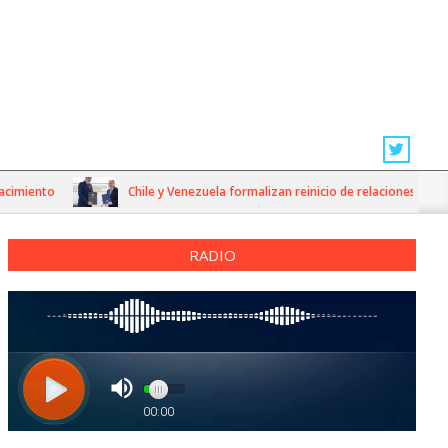
miento
Chile y Venezuela formalizan reinicio de relaciones consular
RADIO