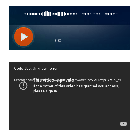
Reproductor
Code 150: Unknown error.
de
vídeo
Descargar archivo: https://www.youtube.com/watch?v=7WLuvspCYwE&_=1