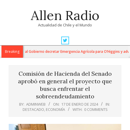
Skip
Allen Radio
to
content
Actualidad de Chile y el Mundo
Primary
Navigation
ides exige al Gobierno decretar Emergencia Agrícola para O’Higgins y adviert
Breaking
Menu
Comisión de Hacienda del Senado
aprobó en general el proyecto que
busca enfrentar el
sobreendeudamiento
BY:
ADMINWEB
ON:
17 DE ENERO DE 2024
IN:
DESTACADO
,
ECONOMÍA
WITH:
0 COMMENTS