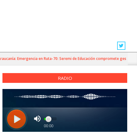
anía: Emergencia en Ruta-70: Seremi de Educación compromete gestiones para e
RADIO