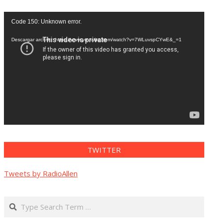
Reproductor
Code 150: Unknown error.
de
vídeo
Descargar archivo: https://www.youtube.com/watch?v=7WLuvspCYwE&_=1
TWITTER
Tweets by RadioAllen
Search