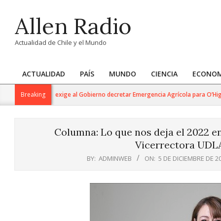
Skip
Allen Radio
to
content
Actualidad de Chile y el Mundo
ACTUALIDAD
PAÍS
MUNDO
CIENCIA
ECONOM
Primary
Navigation
olina Cucumides exige al Gobierno decretar Emergencia Agrícola para O’Higgins
Breaking
Menu
Columna: Lo que nos deja el 2022 en
Vicerrectora UDLA
BY:
ADMINWEB
ON:
5 DE DICIEMBRE DE 2