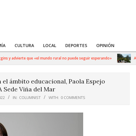
ÍA
CULTURA
LOCAL
DEPORTES
OPINIÓN
 y advierte que «el mundo rural no puede seguir esperando»
Arauc
 el ámbito educacional, Paola Espejo
 Sede Viña del Mar
022
IN:
COLUMNIST
WITH:
0 COMMENTS