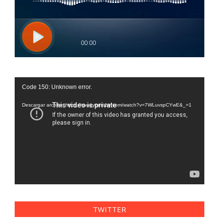
Reproductor
Code 150: Unknown error.
de
vídeo
Descargar archivo: https://www.youtube.com/watch?v=7WLuvspCYwE&_=1
TWITTER