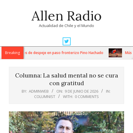
Skip
Allen Radio
to
content
Actualidad de Chile y el Mundo
Primary
Navigation
ensos trabajos de despeje en paso fronterizo Pino Hachado
Breaking
Música: 
Menu
Columna: La salud mental no se cura
con gratitud
BY:
ADMINWEB
ON:
9 DE JUNIO DE 2026
IN:
COLUMNIST
WITH:
0 COMMENTS