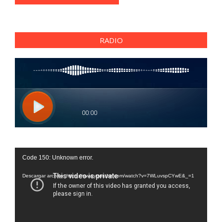
RADIO
Reproductor
Code 150: Unknown error.
de
vídeo
Descargar archivo: https://www.youtube.com/watch?v=7WLuvspCYwE&_=1