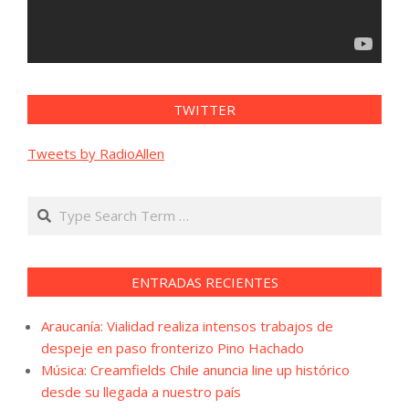
TWITTER
Tweets by RadioAllen
Search
ENTRADAS RECIENTES
Araucanía: Vialidad realiza intensos trabajos de
despeje en paso fronterizo Pino Hachado
Música: Creamfields Chile anuncia line up histórico
desde su llegada a nuestro país