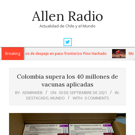
Skip
Allen Radio
to
content
Actualidad de Chile y el Mundo
Primary
Navigation
ntensos trabajos de despeje en paso fronterizo Pino Hachado
Breaking
Música
Menu
Colombia supera los 40 millones de
vacunas aplicadas
BY:
ADMINWEB
ON:
30 DE SEPTIEMBRE DE 2021
IN:
DESTACADO
,
MUNDO
WITH:
0 COMMENTS