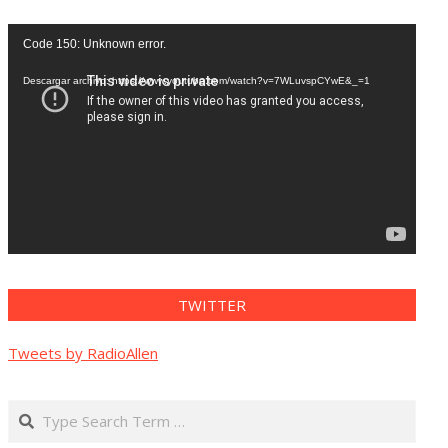
Reproductor
Code 150: Unknown error.
de
vídeo
Descargar archivo: https://www.youtube.com/watch?v=7WLuvspCYwE&_=1
TWITTER
Tweets by RadioAllen
Search