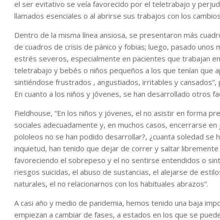
el ser evitativo se veía favorecido por el teletrabajo y perjud
llamados esenciales o al abrirse sus trabajos con los cambio
Dentro de la misma línea ansiosa, se presentaron más cua
de cuadros de crisis de pánico y fobias; luego, pasado uno
estrés severos, especialmente en pacientes que trabajan en
teletrabajo y bebés o niños pequeños a los que tenían que ap
sintiéndose frustrados , angustiados, irritables y cansados”, 
En cuanto a los niños y jóvenes, se han desarrollado otros fact
Fieldhouse, “En los niños y jóvenes, el no asistir en forma pre
sociales adecuadamente y, en muchos casos, encerrarse en ju
pololeos no se han podido desarrollar?, ¿cuanta soledad se ha
inquietud, han tenido que dejar de correr y saltar libremen
favoreciendo el sobrepeso y el no sentirse entendidos o sin
riesgos suicidas, el abuso de sustancias, el alejarse de esti
naturales, el no relacionarnos con los habituales abrazos”.
A casi año y medio de pandemia, hemos tenido una baja impo
empiezan a cambiar de fases, a estados en los que se pueden