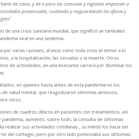
tante de casos, y de a poco las comunas y regiones empiezan a
actividades presenciales, cuidando y resguardando los aforos y
gins”.
io de una crisis sanitaria mundial, que significó un tambaleo
pandemia viral en una sindemia.
por varias razones, al inicio como toda crisis el temor a lo
tos, a la hospitalización, las secuelas o la muerte. Otros
tos de actividades, en una incesante carrera por disminuir los
as.
ultados, en quienes hasta antes de esta pandemia no los
s de salud mental, que reagudizaron síntomas ansiosos,
ntre otros.
ones de cuadros clínicos en pacientes con tratamientos, así
de pandemia, aumentó, sobre todo, la consulta de síntomas
a realizar sus actividades cotidianas , su miedo los hacía ser
rse del contagio, pero por otro lado potenciaba sus síntomas;