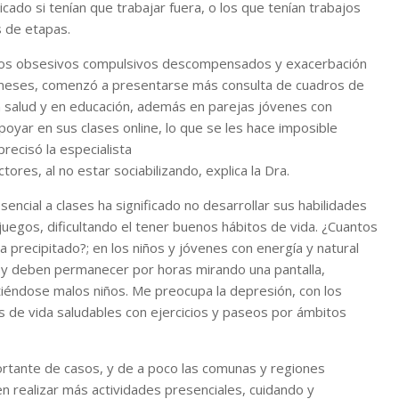
icado si tenían que trabajar fuera, o los que tenían trabajos
s de etapas.
dros obsesivos compulsivos descompensados y exacerbación
s meses, comenzó a presentarse más consulta de cuadros de
 salud y en educación, además en parejas jóvenes con
oyar en sus clases online, lo que se les hace imposible
precisó la especialista
ores, al no estar sociabilizando, explica la Dra.
sencial a clases ha significado no desarrollar sus habilidades
egos, dificultando el tener buenos hábitos de vida. ¿Cuantos
 precipitado?; en los niños y jóvenes con energía y natural
te y deben permanecer por horas mirando una pantalla,
tiéndose malos niños. Me preocupa la depresión, con los
los de vida saludables con ejercicios y paseos por ámbitos
rtante de casos, y de a poco las comunas y regiones
 realizar más actividades presenciales, cuidando y