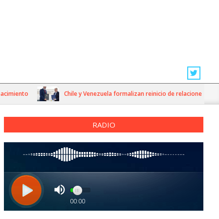
iento
Chile y Venezuela formalizan reinicio de relaciones consulare
RADIO