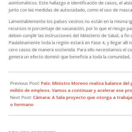
asintomáticos. Este hallazgo e identificación de casos, el ai
junto con las medidas de autocuidado, como el uso de mascarill
Lamentablemente los países vecinos no están en la misma igu
recursos ni porcentaje de vacunación, por lo que el riesgo pa
deben cumplir las instrucciones del Ministerio de Salud, a fi
Paulatinamente toda la región estará en Fase 4, y llegar allí no
cero casos de manera sostenida. Para ello necesitamos el co
genera un efecto dominó que beneficia a toda la comunidad, r
2021-
07-
Previous Post:
País: Ministro Moreno realiza balance de
28
millón de empleos. Vamos a continuar y acelerar ese pr
Next Post:
Cámara: A Sala proyecto que otorga a trabaj
o hermano