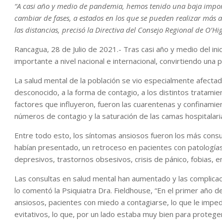
“A casi año y medio de pandemia, hemos tenido una baja impor
cambiar de fases, a estados en los que se pueden realizar más 
las distancias, precisó la Directiva del Consejo Regional de O’Hig
Rancagua, 28 de Julio de 2021.- Tras casi año y medio del inic
importante a nivel nacional e internacional, convirtiendo una 
La salud mental de la población se vio especialmente afectada 
desconocido, a la forma de contagio, a los distintos tratamien
factores que influyeron, fueron las cuarentenas y confinamien
números de contagio y la saturación de las camas hospitalari
Entre todo esto, los síntomas ansiosos fueron los más cons
habían presentado, un retroceso en pacientes con patología
depresivos, trastornos obsesivos, crisis de pánico, fobias, e
Las consultas en salud mental han aumentado y las complicaci
lo comentó la Psiquiatra Dra. Fieldhouse, “En el primer año 
ansiosos, pacientes con miedo a contagiarse, lo que le impedí
evitativos, lo que, por un lado estaba muy bien para protege