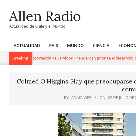
Skip
Allen Radio
to
content
Actualidad de Chile y el Mundo
ACTUALIDAD
PAÍS
MUNDO
CIENCIA
ECONOM
Primary
Navigation
jo para la Exportación de Servicios Financieros y prioriza el desarrollo de est
Breaking
Menu
Colmed O´Higgins: Hay que preocuparse d
comu
BY:
ADMINWEB
ON:
28 DE JULIO DE 