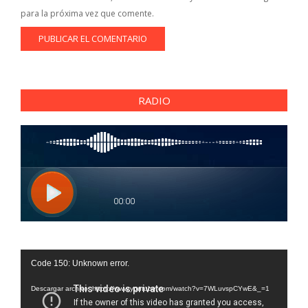
para la próxima vez que comente.
RADIO
Reproductor
Code 150: Unknown error.
de
vídeo
Descargar archivo: https://www.youtube.com/watch?v=7WLuvspCYwE&_=1