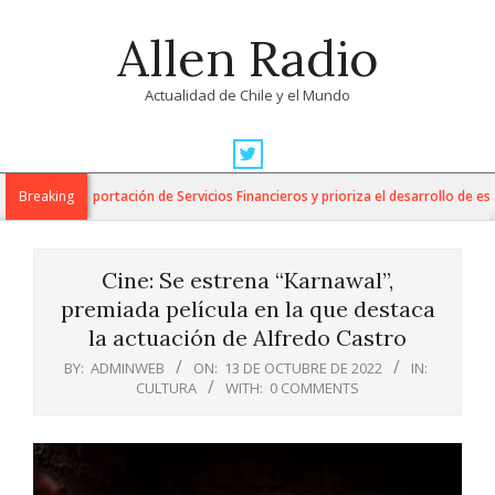
Skip
Allen Radio
to
content
Actualidad de Chile y el Mundo
Primary
Navigation
para la Exportación de Servicios Financieros y prioriza el desarrollo de esta i
Breaking
Menu
Cine: Se estrena “Karnawal”,
premiada película en la que destaca
la actuación de Alfredo Castro
BY:
ADMINWEB
ON:
13 DE OCTUBRE DE 2022
IN:
CULTURA
WITH:
0 COMMENTS