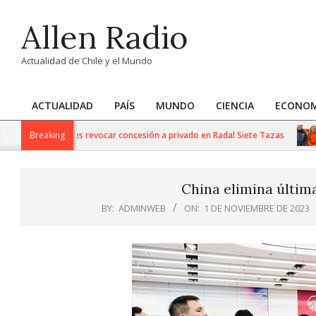
Skip
Allen Radio
to
content
Actualidad de Chile y el Mundo
ACTUALIDAD
PAÍS
MUNDO
CIENCIA
ECONOM
Primary
Navigation
Bienes Nacionales revocar concesión a privado en Radal Siete Tazas
Breaking
Menu
China elimina última
BY:
ADMINWEB
ON:
1 DE NOVIEMBRE DE 2023