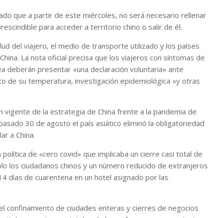
do que a partir de este miércoles, no será necesario rellenar
escindible para acceder a territorio chino o salir de él.
ud del viajero, el medio de transporte utilizado y los países
China. La nota oficial precisa que los viajeros con síntomas de
ea deberán presentar «una declaración voluntaria» ante
 de su temperatura, investigación epidemiológica «y otras
n vigente de la estrategia de China frente a la pandemia de
l pasado 30 de agosto el país asiático eliminó la obligatoriedad
ar a China.
 política de «cero covid» que implicaba un cierre casi total de
solo los ciudadanos chinos y un número reducido de extranjeros
 14 días de cuarentena en un hotel asignado por las
r el confinamiento de ciudades enteras y cierres de negocios