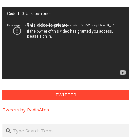
Reproductor
Code 150: Unknown error.
de
vídeo
Descargar archivo: https://www.youtube.com/watch?v=7WLuvspCYwE&_=1
TWITTER
Tweets by RadioAllen
Search