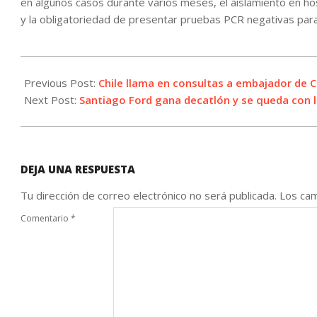
en algunos casos durante varios meses, el aislamiento en ho
y la obligatoriedad de presentar pruebas PCR negativas para
2023-
11-
Previous Post:
Chile llama en consultas a embajador de Ch
01
Next Post:
Santiago Ford gana decatlón y se queda con l
DEJA UNA RESPUESTA
Tu dirección de correo electrónico no será publicada.
Los cam
Comentario
*