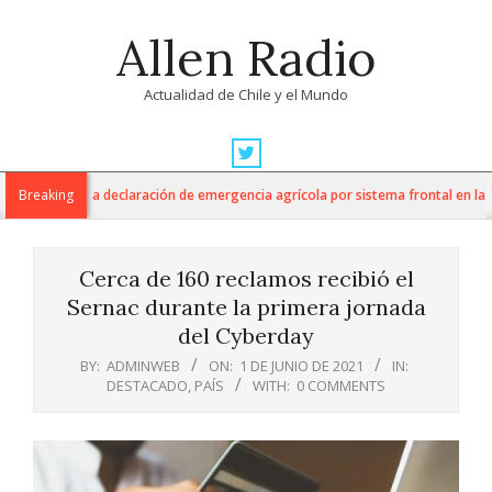
Skip
Allen Radio
to
content
Actualidad de Chile y el Mundo
Primary
Navigation
tura anuncia declaración de emergencia agrícola por sistema frontal en la Reg
Breaking
Menu
Cerca de 160 reclamos recibió el
Sernac durante la primera jornada
del Cyberday
BY:
ADMINWEB
ON:
1 DE JUNIO DE 2021
IN:
DESTACADO
,
PAÍS
WITH:
0 COMMENTS