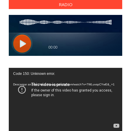
RADIO
Reproductor
Code 150: Unknown error.
de
vídeo
Descargar archivo: https://www.youtube.com/watch?v=7WLuvspCYwE&_=1