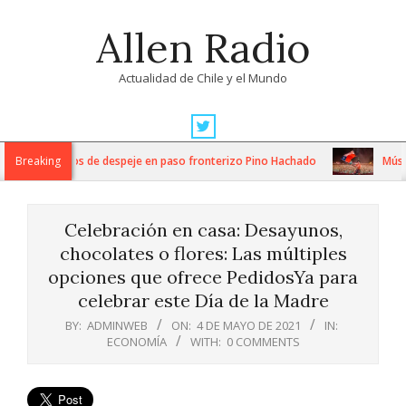
Skip
Allen Radio
to
content
Actualidad de Chile y el Mundo
Primary
Navigation
tensos trabajos de despeje en paso fronterizo Pino Hachado
Breaking
Música:
Menu
Celebración en casa: Desayunos,
chocolates o flores: Las múltiples
opciones que ofrece PedidosYa para
celebrar este Día de la Madre
BY:
ADMINWEB
ON:
4 DE MAYO DE 2021
IN:
ECONOMÍA
WITH:
0 COMMENTS