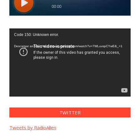
Reproductor
Code 150: Unknown error.
de
vídeo
Descargar archivo: https://www.youtube.com/watch?v=7WLuvspCYwE&_=1
TWITTER
Tweets by RadioAllen