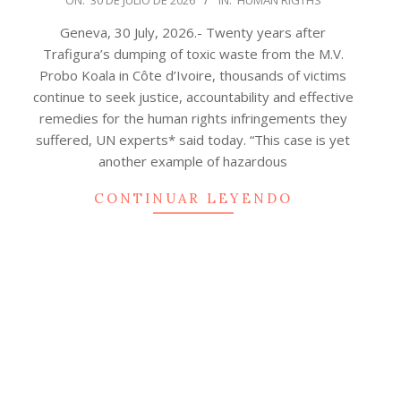
ON:
30 DE JULIO DE 2026
IN:
HUMAN RIGTHS
07-
Geneva, 30 July, 2026.- Twenty years after
30
Trafigura’s dumping of toxic waste from the M.V.
Probo Koala in Côte d’Ivoire, thousands of victims
continue to seek justice, accountability and effective
remedies for the human rights infringements they
suffered, UN experts* said today. “This case is yet
another example of hazardous
CONTINUAR LEYENDO