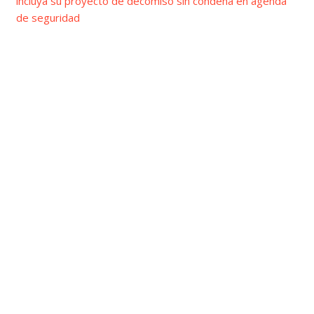
incluya su proyecto de decomiso sin condena en agenda
de seguridad