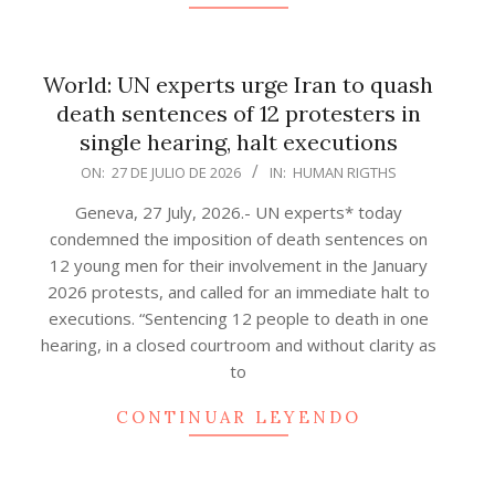
World: UN experts urge Iran to quash
death sentences of 12 protesters in
single hearing, halt executions
2026-
ON:
27 DE JULIO DE 2026
IN:
HUMAN RIGTHS
07-
Geneva, 27 July, 2026.- UN experts* today
27
condemned the imposition of death sentences on
12 young men for their involvement in the January
2026 protests, and called for an immediate halt to
executions. “Sentencing 12 people to death in one
hearing, in a closed courtroom and without clarity as
to
CONTINUAR LEYENDO