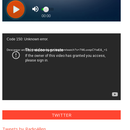
Reproductor
Code 150: Unknown error.
de
vídeo
Descargar archivo: https://www.youtube.com/watch?v=7WLuvspCYwE&_=1
TWITTER
Tweets by RadioAllen