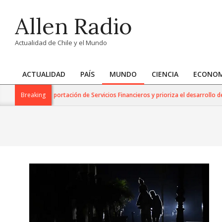
Skip
Allen Radio
to
content
Actualidad de Chile y el Mundo
ACTUALIDAD
PAÍS
MUNDO
CIENCIA
ECONOM
Primary
Navigation
ara la Exportación de Servicios Financieros y prioriza el desarrollo de esta in
Breaking
Menu