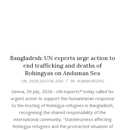
Bangladesh: UN experts urge action to
end trafficking and deaths of
Rohingyas on Andaman Sea
2026-
ON:
29 DE JULIO DE 2026
IN:
HUMAN RIGTHS
07-
Genva, 29 July, 2026.- UN experts* today called for
29
urgent action to support the humanitarian response
to the hosting of Rohingya refugees in Bangladesh,
recognising the shared responsibility of the
international community. “Statelessness affecting
Rohingya refugees and the protracted situation of