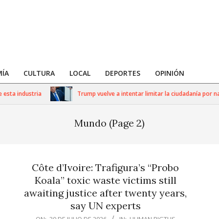
ÍA
CULTURA
LOCAL
DEPORTES
OPINIÓN
dustria
Trump vuelve a intentar limitar la ciudadanía por nacimient
Mundo
(Page 2)
Côte d’Ivoire: Trafigura’s “Probo
Koala” toxic waste victims still
awaiting justice after twenty years,
say UN experts
2026-