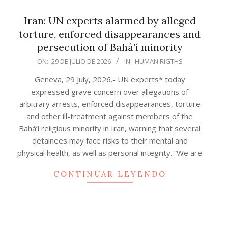
Iran: UN experts alarmed by alleged
torture, enforced disappearances and
persecution of Bahá’í minority
2026-
ON:
29 DE JULIO DE 2026
IN:
HUMAN RIGTHS
07-
Geneva, 29 July, 2026.- UN experts* today
29
expressed grave concern over allegations of
arbitrary arrests, enforced disappearances, torture
and other ill-treatment against members of the
Bahá’í religious minority in Iran, warning that several
detainees may face risks to their mental and
physical health, as well as personal integrity. “We are
CONTINUAR LEYENDO