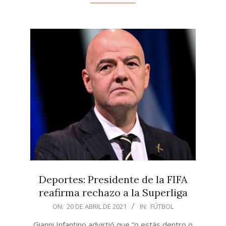
Deportes: Presidente de la FIFA
reafirma rechazo a la Superliga
2021-
ON:
20 DE ABRIL DE 2021
IN:
FÚTBOL
04-
Gianni Infantino advirtió que “o estás dentro o