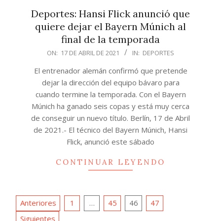
Deportes: Hansi Flick anunció que
quiere dejar el Bayern Múnich al
final de la temporada
2021-
ON:
17 DE ABRIL DE 2021
IN:
DEPORTES
04-
El entrenador alemán confirmó que pretende
17
dejar la dirección del equipo bávaro para
cuando termine la temporada. Con el Bayern
Múnich ha ganado seis copas y está muy cerca
de conseguir un nuevo título. Berlín, 17 de Abril
de 2021.- El técnico del Bayern Múnich, Hansi
Flick, anunció este sábado
CONTINUAR LEYENDO
Paginación
Anteriores
1
…
45
46
47
de
Siguientes