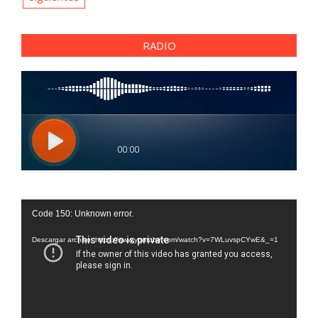
entradas
RADIO
Reproductor
Code 150: Unknown error.
de
vídeo
Descargar archivo: https://www.youtube.com/watch?v=7WLuvspCYwE&_=1