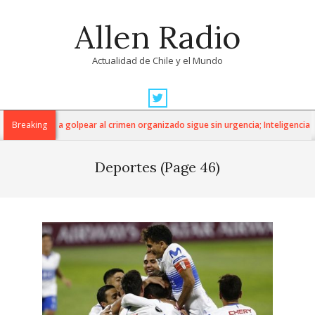
Skip
Allen Radio
to
content
Actualidad de Chile y el Mundo
Primary
Navigation
nta para golpear al crimen organizado sigue sin urgencia; Inteligencia Económi
Breaking
Menu
Deportes
(Page 46)