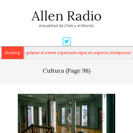
Skip
Allen Radio
to
content
Actualidad de Chile y el Mundo
Primary
Navigation
nta para golpear al crimen organizado sigue sin urgencia; Inteligencia Económ
Breaking
Menu
Cultura
(Page 98)