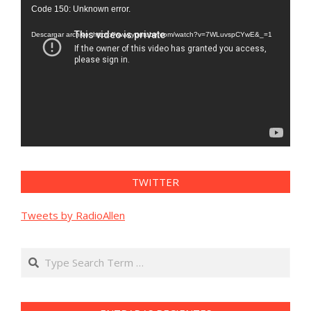
Reproductor
Code 150: Unknown error.
de
vídeo
Descargar archivo: https://www.youtube.com/watch?v=7WLuvspCYwE&_=1
TWITTER
Tweets by RadioAllen
Search