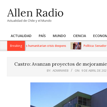
Skip
Allen Radio
to
content
Actualidad de Chile y el Mundo
ACTUALIDAD
PAÍS
MUNDO
CIENCIA
ECONOM
Primary
Navigation
 sanctions as humanitarian crisis deepens
Breaking
Política: Senador Iván
Menu
Castro: Avanzan proyectos de mejoramien
BY:
ADMINWEB
ON:
9 DE ABRIL DE 202