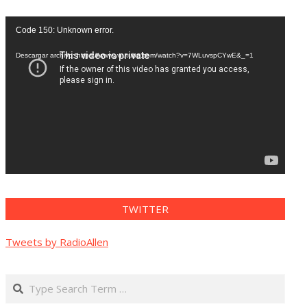
Reproductor
Code 150: Unknown error.
de
vídeo
Descargar archivo: https://www.youtube.com/watch?v=7WLuvspCYwE&_=1
TWITTER
Tweets by RadioAllen
Search