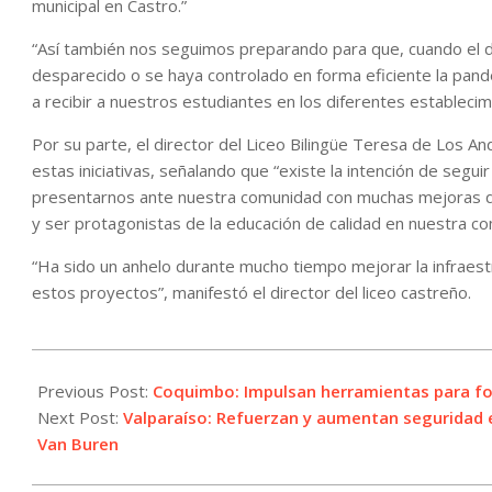
municipal en Castro.”
“Así también nos seguimos preparando para que, cuando el d
desparecido o se haya controlado en forma eficiente la pan
a recibir a nuestros estudiantes en los diferentes establecim
Por su parte, el director del Liceo Bilingüe Teresa de Los An
estas iniciativas, señalando que “existe la intención de segu
presentarnos ante nuestra comunidad con muchas mejoras q
y ser protagonistas de la educación de calidad en nuestra c
“Ha sido un anhelo durante mucho tiempo mejorar la infraest
estos proyectos”, manifestó el director del liceo castreño.
2021-
04-
Previous Post:
Coquimbo: Impulsan herramientas para for
09
Next Post:
Valparaíso: Refuerzan y aumentan seguridad 
Van Buren