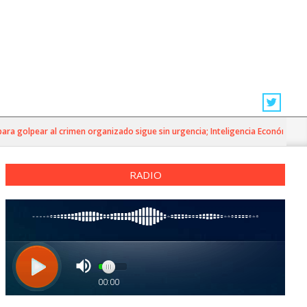
 golpear al crimen organizado sigue sin urgencia; Inteligencia Económica»
RADIO