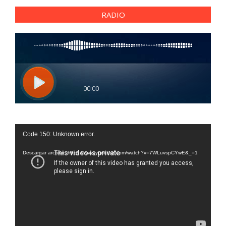
RADIO
Reproductor
Code 150: Unknown error.
de
vídeo
Descargar archivo: https://www.youtube.com/watch?v=7WLuvspCYwE&_=1