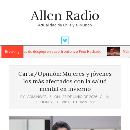
Skip
Allen Radio
to
content
Actualidad de Chile y el Mundo
Primary
Navigation
ntensos trabajos de despeje en paso fronterizo Pino Hachado
Breaking
Música:
Menu
Carta/Opinión: Mujeres y jóvenes
los más afectados con la salud
mental en invierno
BY:
ADMINWEB
ON:
23 DE JUNIO DE 2026
IN:
COLUMNIST
WITH:
0 COMMENTS