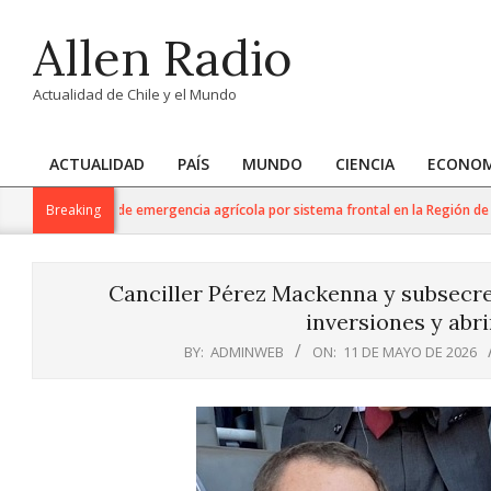
Skip
Allen Radio
to
content
Actualidad de Chile y el Mundo
ACTUALIDAD
PAÍS
MUNDO
CIENCIA
ECONOM
Primary
Navigation
a declaración de emergencia agrícola por sistema frontal en la Región de La A
Breaking
Menu
Canciller Pérez Mackenna y subsecret
inversiones y abr
BY:
ADMINWEB
ON:
11 DE MAYO DE 2026