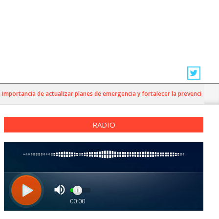
ortancia de actualizar planes de emergencia y fortalecer la prevención
RADIO