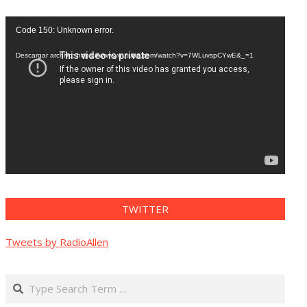
Reproductor
Code 150: Unknown error.
de
vídeo
Descargar archivo: https://www.youtube.com/watch?v=7WLuvspCYwE&_=1
TWITTER
Tweets by RadioAllen
Search