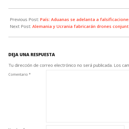
2026-
05-
Previous Post:
País: Aduanas se adelanta a falsificacione
11
Next Post:
Alemania y Ucrania fabricarán drones conju
DEJA UNA RESPUESTA
Tu dirección de correo electrónico no será publicada.
Los cam
Comentario
*