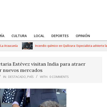
ÍA
CULTURA
LOCAL
DEPORTES
OPINIÓN
raucanía
Incendio químico en Quilicura: Especialista advierte la imp
aria Estévez visitan India para atraer
ir nuevos mercados
IN:
DESTACADO
,
PAÍS
WITH:
0 COMMENTS