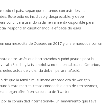
 todo el país, sepan que estamos con ustedes. La
des. Este odio es insidioso y despreciable, y debe
país continuará usando cada herramienta disponible para
social respondían cuestionando la eficacia de esas
vo en una mezquita de Quebec en 2017 y una embestida con un
ota estar «más que horrorizado» y pidió justicia para la
veral. «El odio y la islamofobia no tienen cabida en Ontario»,
 crueles actos de violencia deben parar», añadió.
o de que la familia musulmana atacada era de «origen
denunció este martes «este condenable acto de terrorismo»,
les», según afirmó en su cuenta de Twitter.
por la comunidad internacional», un llamamiento que lleva