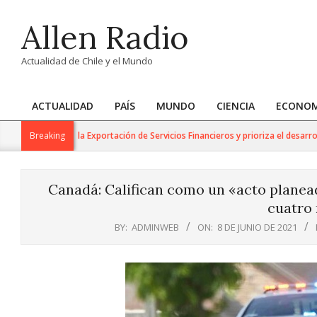
Skip
Allen Radio
to
content
Actualidad de Chile y el Mundo
ACTUALIDAD
PAÍS
MUNDO
CIENCIA
ECONOM
Primary
Navigation
abajo para la Exportación de Servicios Financieros y prioriza el desarrollo de 
Breaking
Menu
Canadá: Califican como un «acto planea
cuatro
BY:
ADMINWEB
ON:
8 DE JUNIO DE 2021