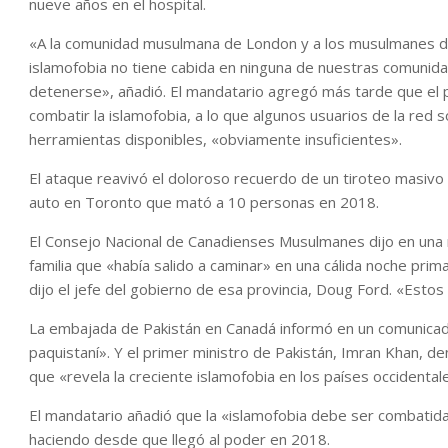
nueve años en el hospital.
«A la comunidad musulmana de London y a los musulmanes de
islamofobia no tiene cabida en ninguna de nuestras comunida
detenerse», añadió. El mandatario agregó más tarde que el 
combatir la islamofobia, a lo que algunos usuarios de la red 
herramientas disponibles, «obviamente insuficientes».
El ataque reavivó el doloroso recuerdo de un tiroteo masi
auto en Toronto que mató a 10 personas en 2018.
El Consejo Nacional de Canadienses Musulmanes dijo en una n
familia que «había salido a caminar» en una cálida noche prima
dijo el jefe del gobierno de esa provincia, Doug Ford. «Estos
La embajada de Pakistán en Canadá informó en un comunicad
paquistaní». Y el primer ministro de Pakistán, Imran Khan, 
que «revela la creciente islamofobia en los países occidenta
El mandatario añadió que la «islamofobia debe ser combatida 
haciendo desde que llegó al poder en 2018.