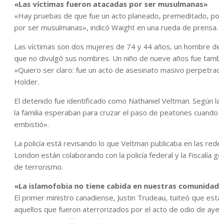
«Las víctimas fueron atacadas por ser musulmanas»
«Hay pruebas de que fue un acto planeado, premeditado, por
por ser musulmanas», indicó Waight en una rueda de prensa.
Las víctimas son dos mujeres de 74 y 44 años, un hombre de 
que no divulgó sus nombres. Un niño de nueve años fue tamb
«Quiero ser claro: fue un acto de asesinato masivo perpetra
Holder.
El detenido fue identificado como Nathaniel Veltman. Según l
la familia esperaban para cruzar el paso de peatones cuando 
embistió».
La policía está revisando lo que Veltman publicaba en las red
London están colaborando con la policía federal y la Fiscalía 
de terrorismo.
«La islamofobia no tiene cabida en nuestras comunida
El primer ministro canadiense, Justin Trudeau, tuiteó que es
aquellos que fueron aterrorizados por el acto de odio de ay