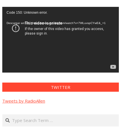
Reproductor
Code 150: Unknown error.
de
vídeo
Descargar archivo: https://www.youtube.com/watch?v=7WLuvspCYwE&_=1
TWITTER
Tweets by RadioAllen
Search