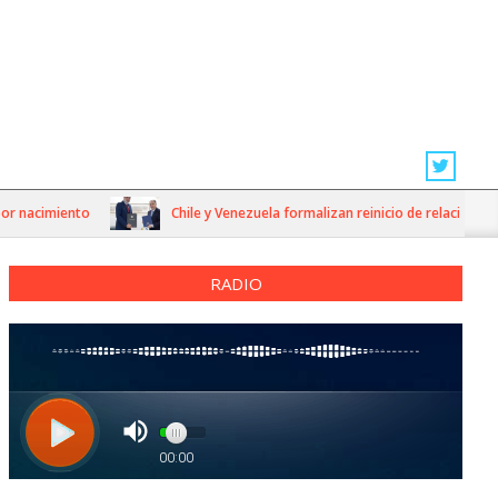
cimiento
Chile y Venezuela formalizan reinicio de relaciones consu
RADIO