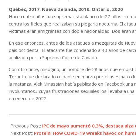
Quebec, 2017. Nueva Zelanda, 2019. Ontario, 2020
Hace cuatro años, un supremacista blanco de 27 años irrump
contra los fieles que realizaban su plegaria nocturna. El at
víctimas eran emigrantes con doble nacionalidad. Dos eran ar
En ese entonces, antes de los ataques a mezquitas de Nuev
país occidental. El atacante fue condenado a 40 años de cárce
analizada por la Suprema Corte de Canadá.
Con otro tinte, misógino, un hombre de 28 años que embisti
Toronto fue declarado culpable en marzo por el asesinato de
la matanza, Alek Minassian había publicado en Facebook una 
involuntarios» cuyas frustraciones sexuales los llevaba a una
en enero de 2022.
2021-
06-
Previous Post:
IPC de mayo aumentó 0,3%, destaca alza 
08
Next Post:
Protein: How COVID-19 wreaks havoc on hum