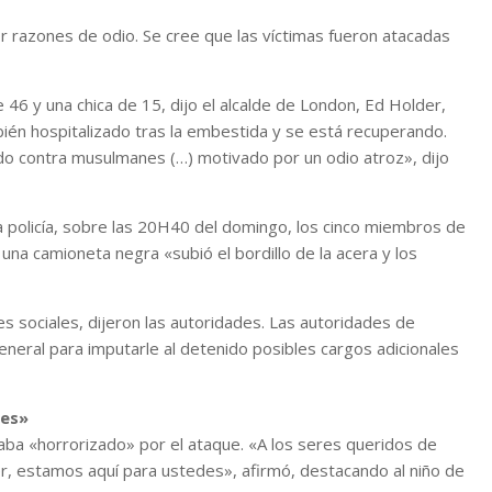
 razones de odio. Se cree que las víctimas fueron atacadas
46 y una chica de 15, dijo el alcalde de London, Ed Holder,
ién hospitalizado tras la embestida y se está recuperando.
do contra musulmanes (…) motivado por un odio atroz», dijo
a policía, sobre las 20H40 del domingo, los cinco miembros de
una camioneta negra «subió el bordillo de la acera y los
es sociales, dijeron las autoridades. Las autoridades de
general para imputarle al detenido posibles cargos adicionales
des»
taba «horrorizado» por el ataque. «A los seres queridos de
er, estamos aquí para ustedes», afirmó, destacando al niño de