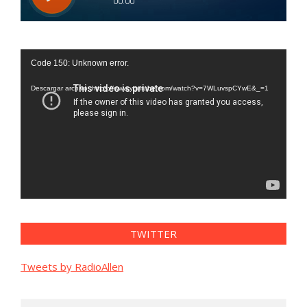
Reproductor
Code 150: Unknown error.
de
vídeo
Descargar archivo: https://www.youtube.com/watch?v=7WLuvspCYwE&_=1
TWITTER
Tweets by RadioAllen
Search