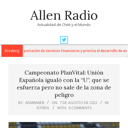
Skip
Allen Radio
to
content
Actualidad de Chile y el Mundo
Primary
Navigation
 para la Exportación de Servicios Financieros y prioriza el desarrollo de esta i
Breaking
Menu
Campeonato PlanVital: Unión
Española igualó con la “U”, que se
esfuerza pero no sale de la zona de
peligro
BY:
ADMINWEB
ON:
7 DE AGOSTO DE 2022
IN:
FÚTBOL
WITH:
0 COMMENTS