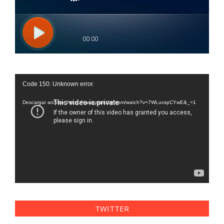
Reproductor
Code 150: Unknown error.
de
vídeo
Descargar archivo: https://www.youtube.com/watch?v=7WLuvspCYwE&_=1
TWITTER