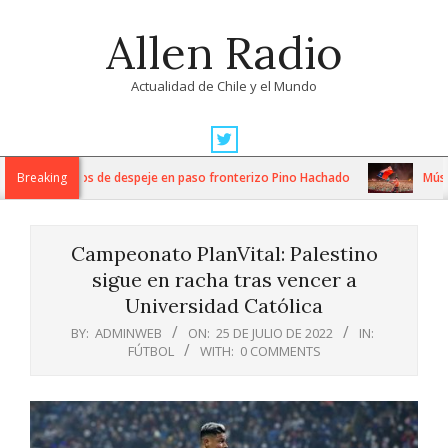
Skip
Allen Radio
to
content
Actualidad de Chile y el Mundo
Primary
Navigation
tensos trabajos de despeje en paso fronterizo Pino Hachado
Breaking
Música:
Menu
Campeonato PlanVital: Palestino
sigue en racha tras vencer a
Universidad Católica
BY:
ADMINWEB
ON:
25 DE JULIO DE 2022
IN:
FÚTBOL
WITH:
0 COMMENTS