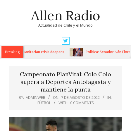
Skip
Allen Radio
to
content
Actualidad de Chile y el Mundo
Primary
Navigation
ons as humanitarian crisis deepens
Breaking
Política: Senador Iván Flores
Menu
Campeonato PlanVital: Colo Colo
supera a Deportes Antofagasta y
mantiene la punta
BY:
ADMINWEB
ON:
7 DE AGOSTO DE 2022
IN:
FÚTBOL
WITH:
0 COMMENTS