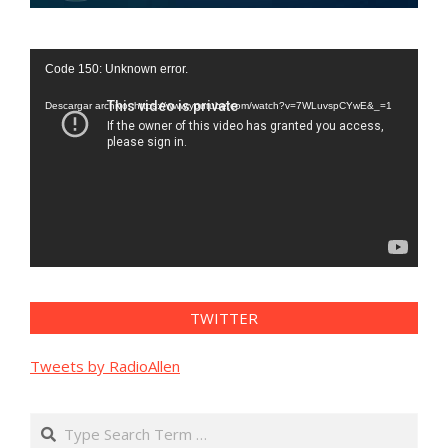
Reproductor
Code 150: Unknown error.
de
vídeo
Descargar archivo: https://www.youtube.com/watch?v=7WLuvspCYwE&_=1
TWITTER
Tweets by RadioAllen
Search