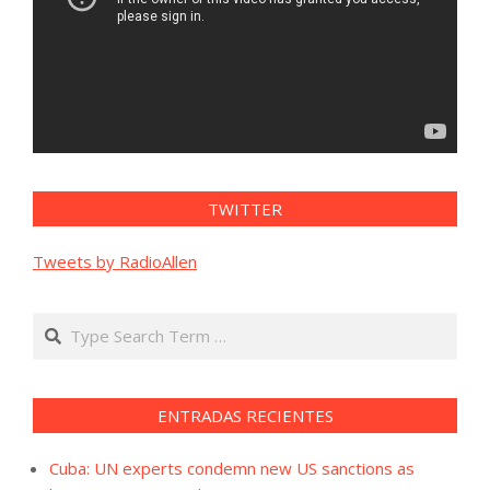
TWITTER
Tweets by RadioAllen
Search
ENTRADAS RECIENTES
Cuba: UN experts condemn new US sanctions as