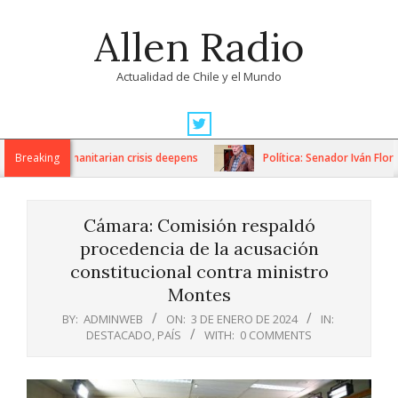
Skip
Allen Radio
to
content
Actualidad de Chile y el Mundo
Primary
Navigation
ons as humanitarian crisis deepens
Breaking
Política: Senador Iván Flores 
Menu
Cámara: Comisión respaldó
procedencia de la acusación
constitucional contra ministro
Montes
BY:
ADMINWEB
ON:
3 DE ENERO DE 2024
IN:
DESTACADO
,
PAÍS
WITH:
0 COMMENTS