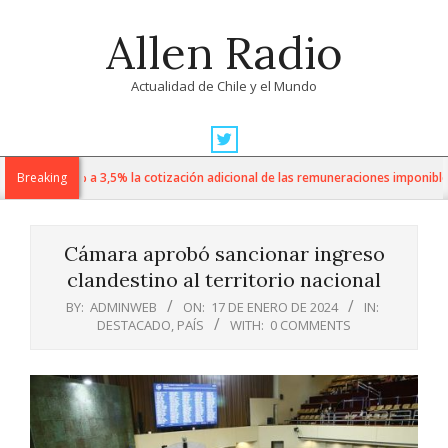
Skip
Allen Radio
to
content
Actualidad de Chile y el Mundo
Primary
Navigation
sube de 1% a 3,5% la cotización adicional de las remuneraciones imponibles
Breaking
Menu
Cámara aprobó sancionar ingreso
clandestino al territorio nacional
BY:
ADMINWEB
ON:
17 DE ENERO DE 2024
IN:
DESTACADO
,
PAÍS
WITH:
0 COMMENTS