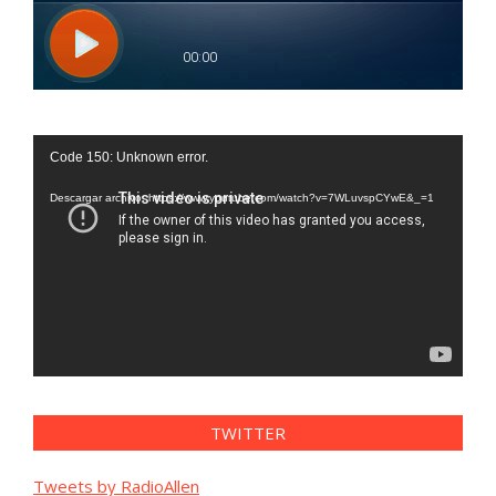
Reproductor
Code 150: Unknown error.
de
vídeo
Descargar archivo: https://www.youtube.com/watch?v=7WLuvspCYwE&_=1
TWITTER
Tweets by RadioAllen