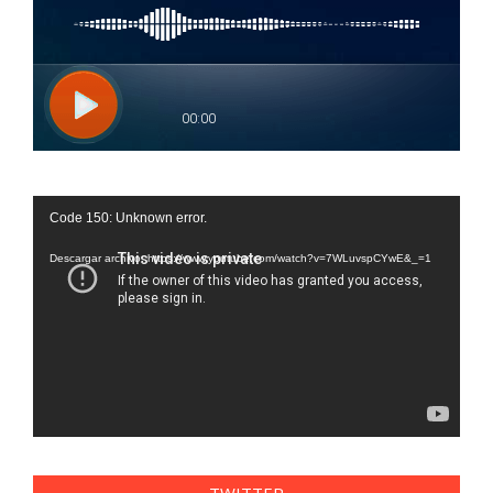
Reproductor
Code 150: Unknown error.
de
vídeo
Descargar archivo: https://www.youtube.com/watch?v=7WLuvspCYwE&_=1
TWITTER