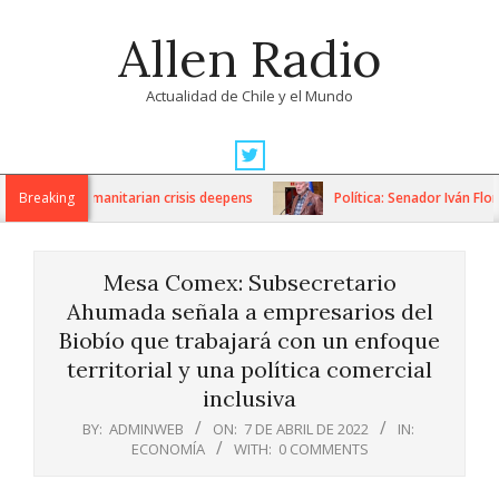
Skip
Allen Radio
to
content
Actualidad de Chile y el Mundo
Primary
Navigation
ions as humanitarian crisis deepens
Breaking
Política: Senador Iván Flores
Menu
Mesa Comex: Subsecretario
Ahumada señala a empresarios del
Biobío que trabajará con un enfoque
territorial y una política comercial
inclusiva
BY:
ADMINWEB
ON:
7 DE ABRIL DE 2022
IN:
ECONOMÍA
WITH:
0 COMMENTS