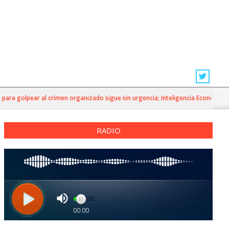
ra golpear al crimen organizado sigue sin urgencia; Inteligencia Económica»
RADIO