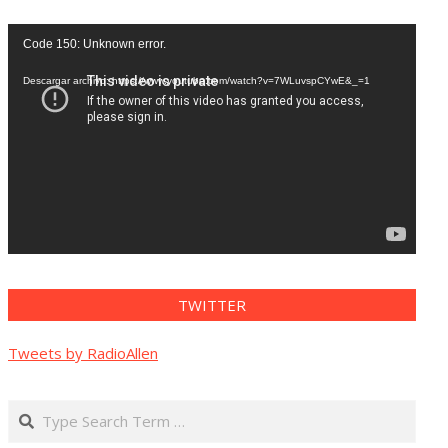
Reproductor
Code 150: Unknown error.
de
vídeo
Descargar archivo: https://www.youtube.com/watch?v=7WLuvspCYwE&_=1
TWITTER
Tweets by RadioAllen
Search