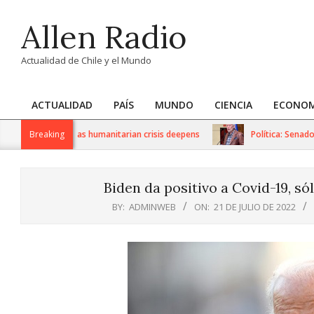
Skip
Allen Radio
to
content
Actualidad de Chile y el Mundo
ACTUALIDAD
PAÍS
MUNDO
CIENCIA
ECONOM
Primary
Navigation
US sanctions as humanitarian crisis deepens
Breaking
Política: Senador Iv
Menu
Biden da positivo a Covid-19, s
BY:
ADMINWEB
ON:
21 DE JULIO DE 2022