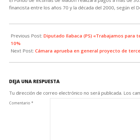
El Fondo de Víctimas de Madoff realizará pagos a más de 30
financista entre los años 70 y la década del 2000, según el 
2021-
04-
Previous Post:
Diputado Ilabaca (PS) «Trabajamos para te
14
10%
Next Post:
Cámara aprueba en general proyecto de tercer
DEJA UNA RESPUESTA
Tu dirección de correo electrónico no será publicada.
Los cam
Comentario
*