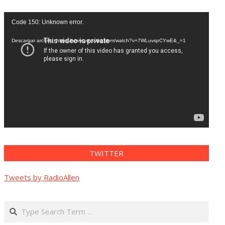
Reproductor
Code 150: Unknown error.
de
vídeo
Descargar archivo: https://www.youtube.com/watch?v=7WLuvspCYwE&_=1
TWITTER
Tweets by RadioAllen
Search