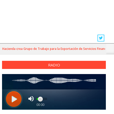
ienda crea Grupo de Trabajo para la Exportación de Servicios Financieros y prior
RADIO