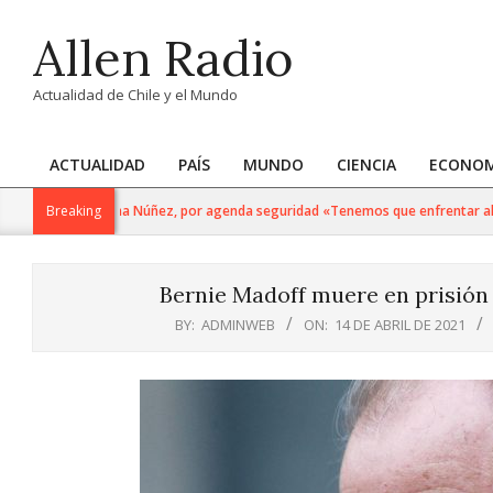
Skip
Allen Radio
to
content
Actualidad de Chile y el Mundo
ACTUALIDAD
PAÍS
MUNDO
CIENCIA
ECONOM
Primary
Navigation
el Senado, Paulina Núñez, por agenda seguridad «Tenemos que enfrentar al cr
Breaking
Menu
Bernie Madoff muere en prisión
BY:
ADMINWEB
ON:
14 DE ABRIL DE 2021