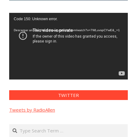
Reproductor
Code 150: Unknown error.
de
vídeo
Descargar archivo: https://www.youtube.com/watch?v=7WLuvspCYwE&_=1
TWITTER
Tweets by RadioAllen
Search