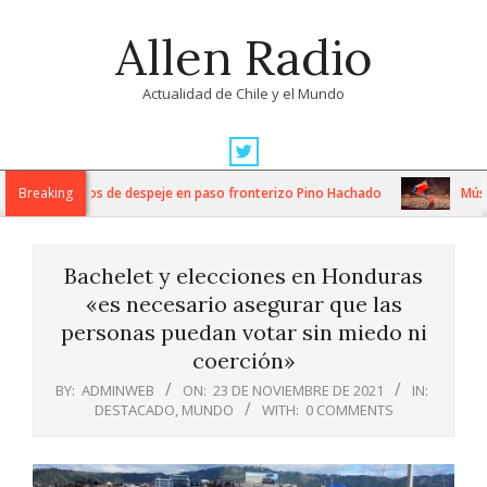
Skip
Allen Radio
to
content
Actualidad de Chile y el Mundo
Primary
Navigation
tensos trabajos de despeje en paso fronterizo Pino Hachado
Breaking
Música:
Menu
Bachelet y elecciones en Honduras
«es necesario asegurar que las
personas puedan votar sin miedo ni
coerción»
BY:
ADMINWEB
ON:
23 DE NOVIEMBRE DE 2021
IN:
DESTACADO
,
MUNDO
WITH:
0 COMMENTS