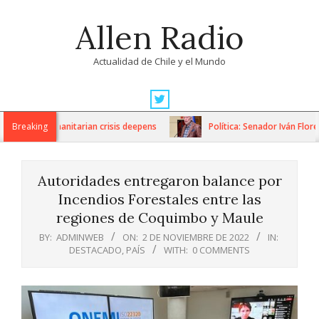
Skip
Allen Radio
to
content
Actualidad de Chile y el Mundo
Primary
Navigation
ns as humanitarian crisis deepens
Breaking
Política: Senador Iván Flores 
Menu
Autoridades entregaron balance por
Incendios Forestales entre las
regiones de Coquimbo y Maule
BY:
ADMINWEB
ON:
2 DE NOVIEMBRE DE 2022
IN:
DESTACADO
,
PAÍS
WITH:
0 COMMENTS