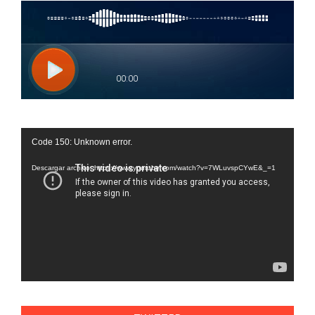
Reproductor
Code 150: Unknown error.
de
vídeo
Descargar archivo: https://www.youtube.com/watch?v=7WLuvspCYwE&_=1